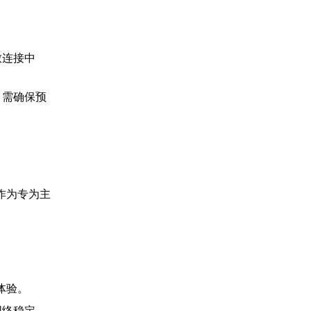
致连接中
，需确保预
作为专为主
体验。
网络稳定。