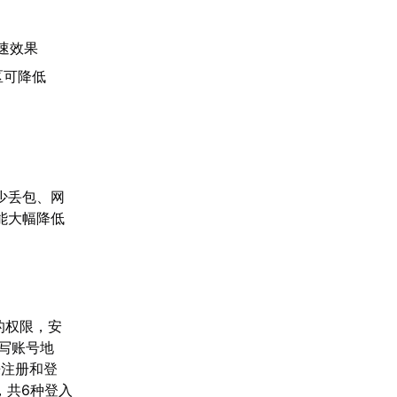
速效果
区可降低
少丢包、网
能大幅降低
的权限，安
写账号地
来注册和登
ne，共6种登入