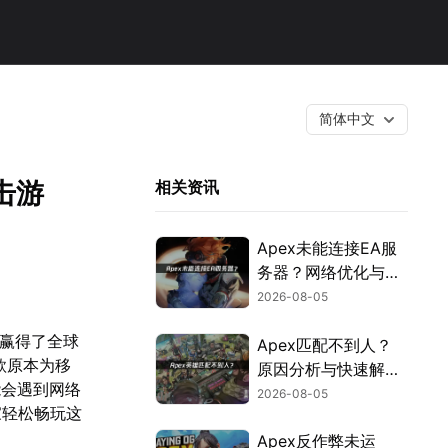
简体中文
击游
相关资讯
Apex未能连接EA服
务器？网络优化与故
障排查指南！
2026-08-05
，赢得了全球
Apex匹配不到人？
款原本为移
原因分析与快速解决
能会遇到网络
方案！
2026-08-05
家轻松畅玩这
Apex反作弊未运