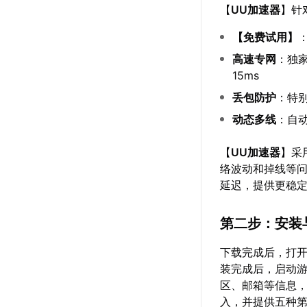
【
UU加速器
】针
【
免费试用
】
高速专网
：独家
15ms
丢包防护
：特别
动态多线
：自
【
UU加速器
】采
络波动和掉线等问
延迟，提供更稳
第二步：安装
下载完成后，打开
装完成后，启动游
区、邮箱等信息
入，并提供五种第三方