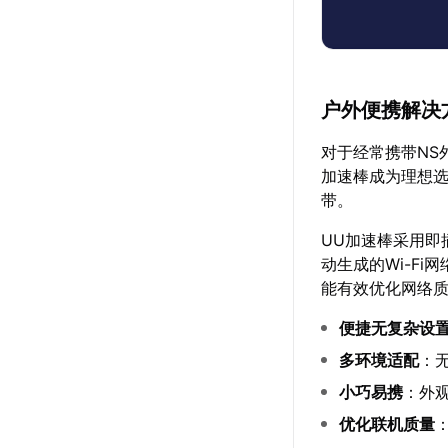
户外便携解决
对于经常携带NS
加速棒成为理想选
带。
UU加速棒采用即
动生成的Wi-F
能有效优化网络质
便捷无复杂设
多环境适配
：无
小巧易携
：外
优化联机质量