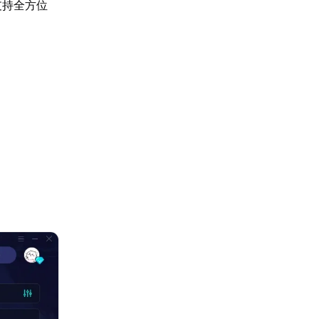
支持全方位
。