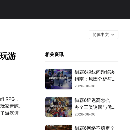
简体中文
畅玩游
相关资讯
街霸6掉线问题解决
指南：原因分析与网
络优化技巧！
2026-08-06
动作RPG，
街霸6延迟高怎么
球玩家青睐。
办？三类诱因与优化
碍了游戏进
解决方案！
2026-08-06
街霸6网络不稳定？