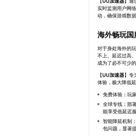
【
UU加速器
】通
实时监测用户网
动，确保游戏数
海外畅玩国
对于身处海外的
不上、延迟过高
成为了必不可少
【
UU加速器
】专
体验，极大降低
免费体验：玩
全球专线：部
能享受低延迟
智能降延机制
包问题，显著