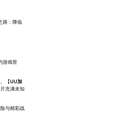
之路：降临
的游戏世
障。【
UU加
这片充满未知
冒险与精彩战