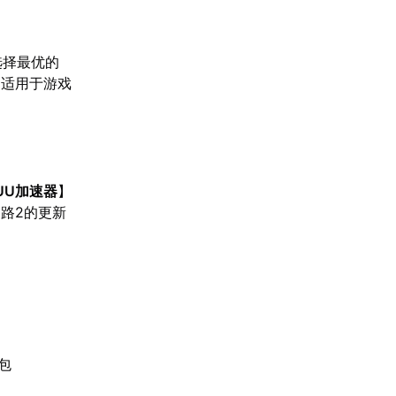
选择最优的
别适用于游戏
UU加速器
】
路2的更新
包