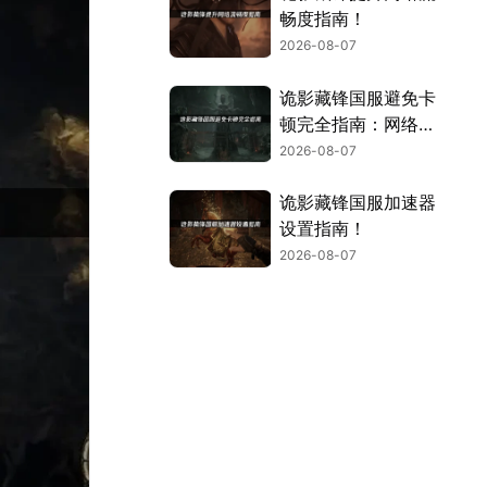
畅度指南！
2026-08-07
诡影藏锋国服避免卡
顿完全指南：网络优
化与解决技巧！
2026-08-07
诡影藏锋国服加速器
设置指南！
2026-08-07