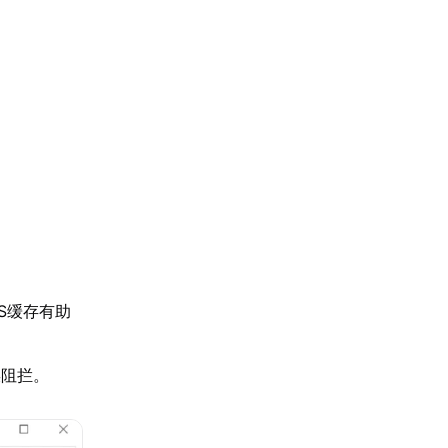
S缓存有助
误阻拦。