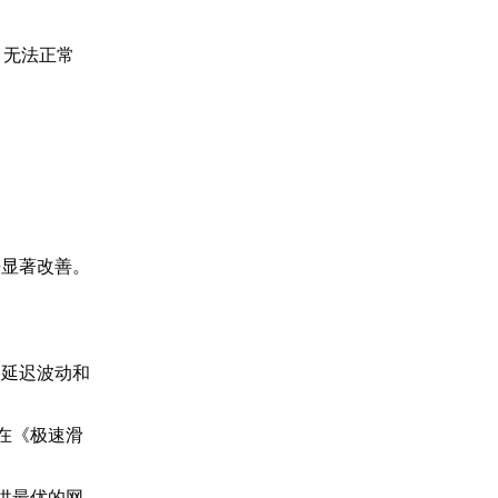
》无法正常
来显著改善。
。
络延迟波动和
在《极速滑
供最优的网