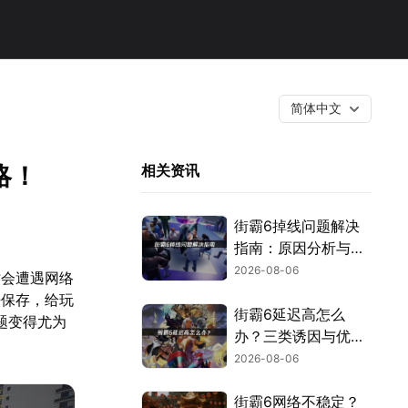
简体中文
略！
相关资讯
街霸6掉线问题解决
指南：原因分析与网
络优化技巧！
2026-08-06
时会遭遇网络
法保存，给玩
街霸6延迟高怎么
题变得尤为
办？三类诱因与优化
解决方案！
2026-08-06
街霸6网络不稳定？