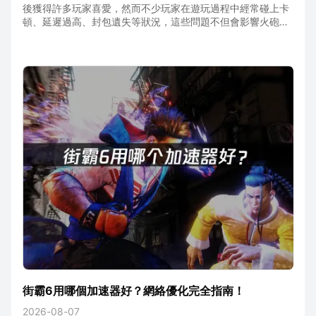
後獲得許多玩家喜愛，然而不少玩家在遊玩過程中經常碰上卡
頓、延遲過高、封包遺失等狀況，這些問題不但會影響火砲校
正與射擊操作的精確度，也會大幅降低競技對戰的沉浸感受。
一. 鐵巢重砲卡頓的三種不穩定因素：遊戲伺服器分散於不同
區域，玩家若未使用加速工具直接連線，資料傳輸路徑較長、
路由跳轉節點多，很容易出現延遲突然飆升、封包遺失的狀況-
本地網路環境不穩：使用WiFi或校園網路時容易受訊號干擾，
或是背景有下載、線上影片等佔用大量頻寬的程式在執行，都
會造成網路壅塞而導致卡頓- 伺服器選擇不當：部分熱門伺服
器同時上線人數過多，也會使遊戲連線不穩定，出現操作回應
延遲的現象卡頓問題的對症解決方式優先選用專業遊戲加速工
具來優化網路針對網路層面引起的卡頓問題，建議使用網易UU
加速器。
街霸6用哪個加速器好？網絡優化完全指南！
2026-08-07