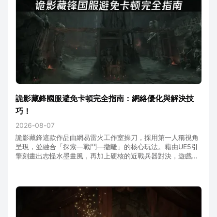
詭影藏鋒國服避免卡頓完全指南：網絡優化與解決技
巧！
2026-08-07
詭影藏鋒這款作品由網易雷火工作室操刀，採用第一人稱視角
呈現，並融合「探索—戰鬥—撤離」的核心玩法。藉由UE5引
擎刻畫出志怪水墨畫風，再加上硬核的近戰兵器對決，遊戲一
上線就迅速吸引大量玩家關注。在遊戲中，海外玩家必須深入
廢棄村落、破敗廟宇、老舊宅院等場景，蒐集稀有物資後再平
安撤離。