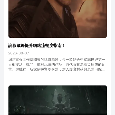
詭影藏鋒提升網絡流暢度指南！
2026-08-07
網易雷火工作室開發的詭影藏鋒，是一款結合中式志怪與第一
人稱搜刮、戰鬥、撤離玩法的作品，時代背景為影災肆虐的亂
世。遊戲裡，玩家需握緊冷兵器，潛入廢棄村落與老舊宅院，
一邊蒐集稀有資源，一邊設法活著回到撤離點。