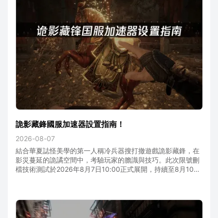
詭影藏鋒國服加速器設置指南！
2026-08-07
結合華夏誌怪美學的第一人稱冷兵器搜打撤遊戲詭影藏鋒，在
影災蔓延的詭譎空間中，考驗玩家的膽識與技巧。此次限號刪
檔技術測試於2026年8月7日10:00正式展開，持續至8月10日
23:59，僅限PC平台參與。