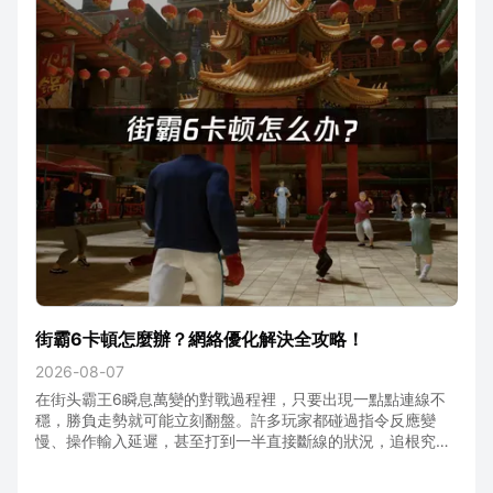
街霸6卡頓怎麼辦？網絡優化解決全攻略！
2026-08-07
在街头霸王6瞬息萬變的對戰過程裡，只要出現一點點連線不
穩，勝負走勢就可能立刻翻盤。許多玩家都碰過指令反應變
慢、操作輸入延遲，甚至打到一半直接斷線的狀況，追根究
底，問題往往都出在網路狀態上。