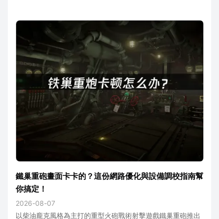
據包丟失問題，卻成了不少玩家衝分路上的隱形門檻。
鐵巢重砲畫面卡卡的？這份網路優化與設備調校指南幫
你搞定！
2026-08-07
以柴油龐克風格為主打的重型火砲戰術射擊遊戲鐵巢重砲推出