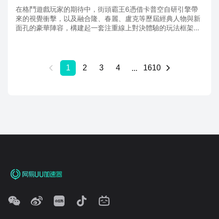
在格鬥遊戲玩家的期待中，街頭霸王6憑借卡普空自研引擎帶
來的視覺衝擊，以及融合隆、春麗、盧克等歷屆經典人物與新
面孔的豪華陣容，構建起一套注重線上對決體驗的玩法框架。
畢竟，這款作品的核心樂趣有很大一部分建立在實時對戰之
上，因此對連接品質的要求相當挑剔。
...
1
2
3
4
1610