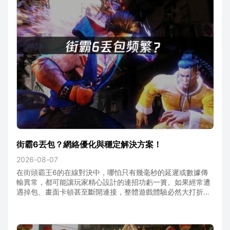
街霸6丟包？網絡優化與穩定解決方案！
2026-08-07
在街頭霸王6的在線對決中，哪怕只有幾毫秒的延遲或數據傳
輸異常，都可能讓玩家精心設計的連招功虧一簣。如果經常遭
遇掉包、畫面卡頓甚至斷開連接，整體遊戲體驗必然大打折
扣。