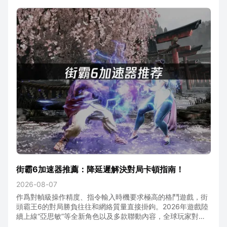
街霸6加速器推薦：降延遲解決對局卡頓指南！
2026-08-07
作爲對幀級操作精度、指令輸入時機要求極高的格鬥遊戲，街
頭霸王6的對局勝負往往和網絡質量直接掛鉤。2026年遊戲陸
續上線“亞思敏”等全新角色以及多款聯動內容，全球玩家對戰
熱情持續走高，不過跨區域匹配帶來的高延遲、網絡波動、數