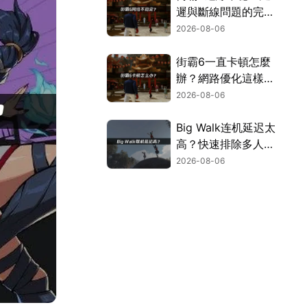
遲與斷線問題的完整
解決指南！
2026-08-06
街霸6一直卡頓怎麼
辦？網路優化這樣解
決！
2026-08-06
Big Walk连机延迟太
高？快速排除多人游
玩卡顿困扰！
2026-08-06