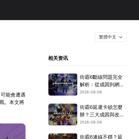
繁體中文
相关资讯
街霸6斷線問題完全
解析：從成因到網路
優化的實用攻略！
2026-08-06
中可能會遭遇
對戰。本文將
街霸6延遲卡頓怎麼
辦？三大成因與改善
對策！
2026-08-06
街霸6連線不穩？延