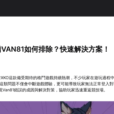
錯VAN81如何排除？快速解決方案！
著2XKO這款備受期待的格鬥遊戲持續熱潮，不少玩家在遊玩過程
碼。這類問題不僅會中斷遊戲體驗，更可能導致玩家無法正常登入
出現Van81錯誤的成因與解決對策，協助玩家迅速重返競技場。