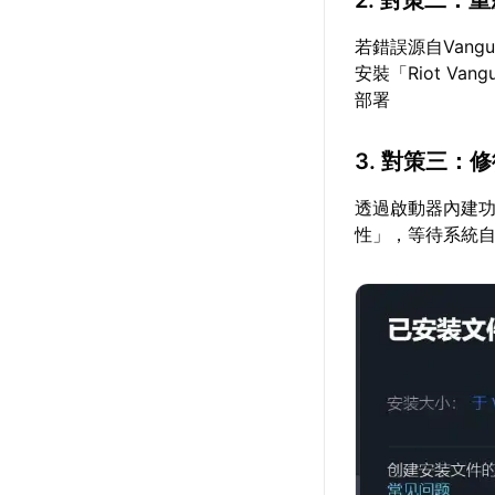
2. 對策二：
若錯誤源自Van
安裝「Riot V
部署
3. 對策三：
透過啟動器內建功
性」，等待系統