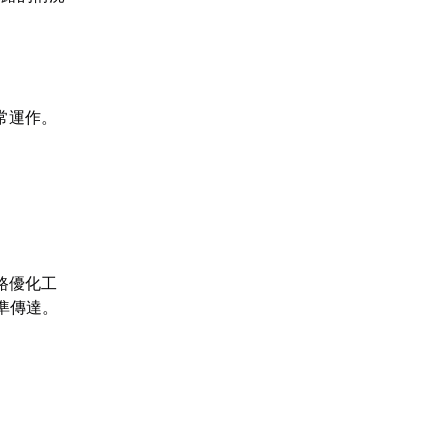
常運作。
路優化工
準傳達。