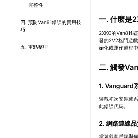
完整性
一. 什麼是2
四. 預防Van81錯誤的實用技
巧
2XKO的Van81
發的2V2格鬥遊戲
五. 重點整理
始化或運作過程
二. 觸發V
1. Vangua
遊戲初次安裝或系
此錯誤代碼。
2. 網路連線
當遊戲客戶端與