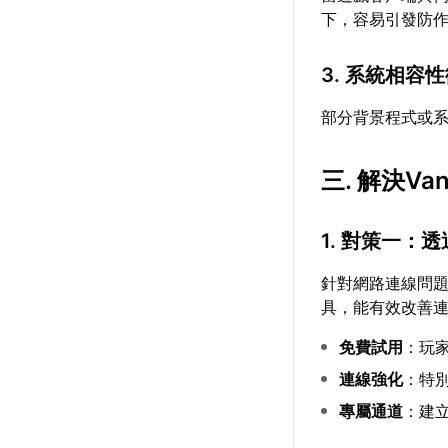
下，容易引發防
3. 系統相容
部分背景程式或系
三. 解決V
1. 對策一：
針對網路連線問
具，能有效改善連
免費試用
：玩
連線強化
：特
專屬通道
：建