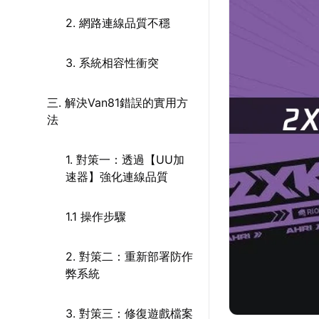
2. 網路連線品質不穩
3. 系統相容性衝突
三. 解決Van81錯誤的實用方
法
1. 對策一：透過【UU加
速器】強化連線品質
1.1 操作步驟
2. 對策二：重新部署防作
弊系統
3. 對策三：修復遊戲檔案