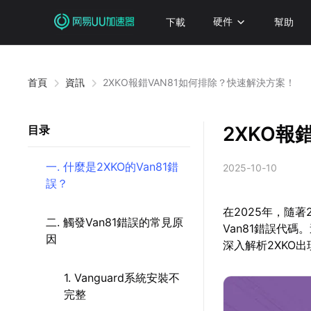
下載
硬件
幫助
首頁
資訊
2XKO報錯VAN81如何排除？快速解決方案！
2XKO報
目录
一. 什麼是2XKO的Van81錯
2025-10-10
誤？
在2025年，隨
二. 觸發Van81錯誤的常見原
Van81錯誤代
因
深入解析2XKO
1. Vanguard系統安裝不
完整