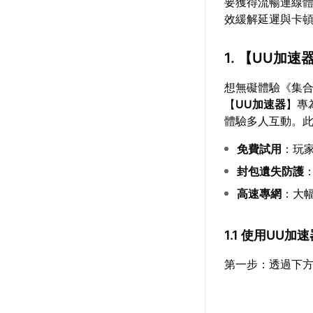
要獲得流暢連線
效緩解延遲與卡
1. 【
UU加速
想無礙體驗《集合
【
UU加速器
】專
體驗多人互動。
免費試用
：玩
封包遺失防護
高速專網
：大
1.1 使用UU
第一步：透過下方