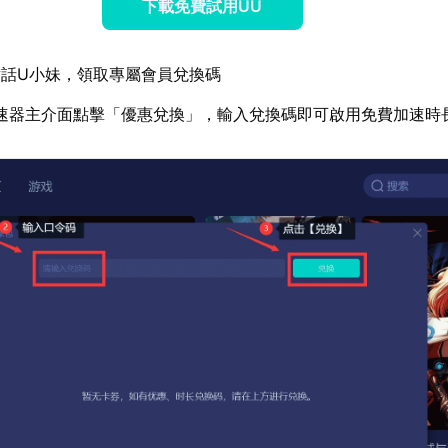
下載免費試用UU
話U小妹，領取專屬會員兌換碼
速器主介面點擊「優惠兌換」，輸入兌換碼即可啟用免費加速時