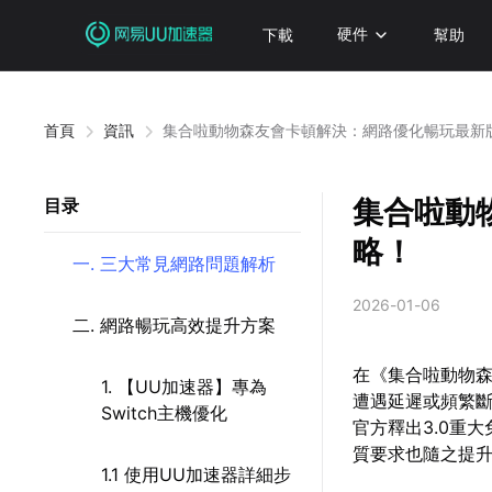
下載
硬件
幫助
首頁
資訊
集合啦動物森友會卡頓解決：網路優化暢玩最新
集合啦動
目录
略！
一. 三大常見網路問題解析
2026-01-06
二. 網路暢玩高效提升方案
在《集合啦動物
1. 【UU加速器】專為
遭遇延遲或頻繁斷
Switch主機優化
官方釋出3.0重
質要求也隨之提
1.1 使用UU加速器詳細步