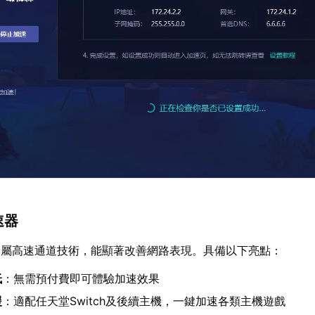
速器
專屬高速通道技術，能顯著改善網路表現。具備以下亮點：
低
：無需預付費即可體驗加速效果
援
：適配任天堂Switch及後續主機，一鍵加速各類主機遊戲