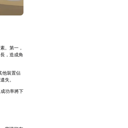
因素。第一，
拉長，造成角
其他裝置佔
至遺失。
連成功率將下