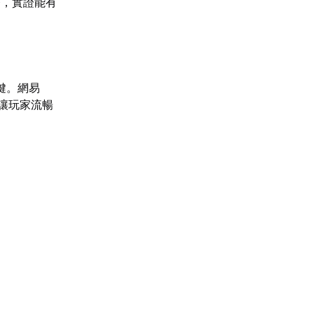
務，實證能有
鍵。網易
，讓玩家流暢