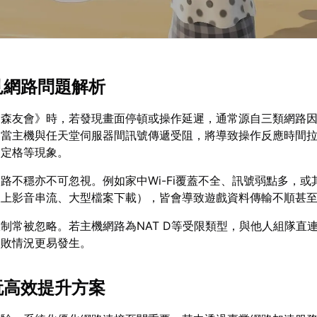
常見網路問題解析
物森友會》時，若發現畫面停頓或操作延遲，通常源自三類網路
。當主機與任天堂伺服器間訊號傳遞受阻，將導致操作反應時間
暫定格等現象。
路不穩亦不可忽視。例如家中Wi-Fi覆蓋不全、訊號弱點多，或
線上影音串流、大型檔案下載），皆會導致遊戲資料傳輸不順甚
限制常被忽略。若主機網路為NAT D等受限類型，與他人組隊直
失敗情況更易發生。
暢玩高效提升方案