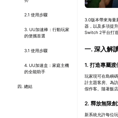
勢
2.1 使用步驟
3.0版本帶來海
器，以及多項提
3. UU加速棒：行動玩家
Switch 2
的便攜首選
一. 深入解
3.1 使用步驟
1. 打造專屬
4. UU加速盒：家庭主機
的全能助手
玩家現可在島嶼
計主題客房、為訪
四. 總結
假作客。隨著飯
2. 釋放無限
新系統允許每位