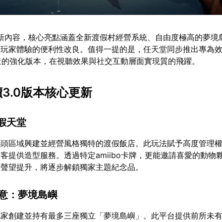
量新內容，核心亮點涵蓋全新渡假村經營系統、自由度極高的夢境
升玩家體驗的便利性改良。值得一提的是，任天堂同步推出專為
平台打造的強化版本，在視聽效果與社交互動層面實現質的飛躍。
讀3.0版本核心更新
渡假天堂
碼頭區域興建並經營風格獨特的渡假飯店。此玩法賦予高度管理
客提供造型服務。透過特定amiibo卡牌，更能邀請喜愛的動物
店聲望提升，將逐步解鎖獨家主題紀念品。
創意：夢境島嶼
玩家創建並持有最多三座獨立「夢境島嶼」。此平台提供前所未