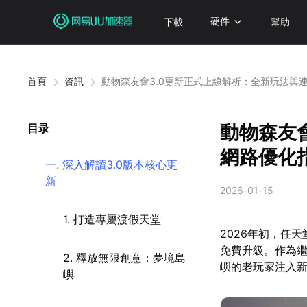
下載
硬件
幫助
首頁
資訊
動物森友會3.0更新正式上線解析：全新玩法與
動物森友
目录
網路優化
一. 深入解讀3.0版本核心更
新
2026-01-15
1. 打造專屬渡假天堂
2026年初，任
免費升級。作為繼
2. 釋放無限創意：夢境島
嶼的老玩家注入
嶼