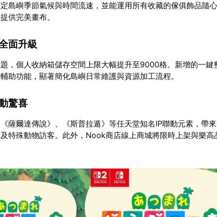
設定島嶼季節氣候與時間流速，並能運用所有收藏的傢俱飾品隨
想提供完美畫布。
能全面升級
題，個人收納箱儲存空間上限大幅提升至9000格。新增的一鍵
慧輔助功能，顯著簡化島嶼日常維護與資源加工流程。
聯動驚喜
《薩爾達傳說》、《斯普拉遁》等任天堂知名IP聯動元素，帶
及特殊動物訪客。此外，Nook商店線上商城將限時上架與樂高