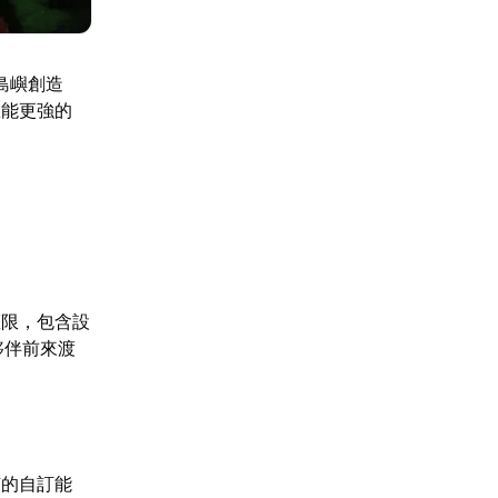
島嶼創造
效能更強的
權限，包含設
夥伴前來渡
有的自訂能