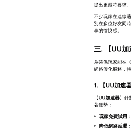
提出更嚴苛要求
不少玩家在連線
別在多位好友同
享的愉悅感。
三. 【
UU加
為確保玩家能在《
網路優化服務，特別
1. 【
UU加速
【
UU加速器
】針
著優勢：
玩家免費試用
降低網路延遲