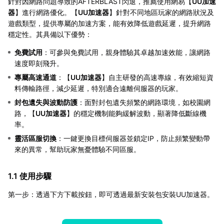
針對因網路問題導致的AFTERBLAST閃退，推薦使用網易【
UU加速
器
】進行網路優化。【
UU加速器
】針對不同地區玩家的網路狀況及
遊戲類型，提供專屬的加速方案，能有效降低遊戲延遲，提升網路
穩定性。其具備以下優勢：
免費試用
：可參與免費試用，親身體驗其卓越加速效能，讓網路
速度即刻飛升。
專屬高速通道
：【
UU加速器
】自主研發的高速專線，有效縮短資
料傳輸路徑，減少延遲，特別適合遠離伺服器的玩家。
封包遺失與波動防護
：面對封包遺失頻繁的網路環境，如校園網
路，【
UU加速器
】的穩定機制能夠緩解波動，顯著降低斷線機
率。
靈活區服切換
：一鍵更換目標伺服器並鎖定IP，防止頻繁變動帶
來的異常，幫助玩家無憂體驗不同區服。
1.1 使用步驟
第一步：透過下方下載按鈕，即可透過最新安裝包安裝UU加速器。