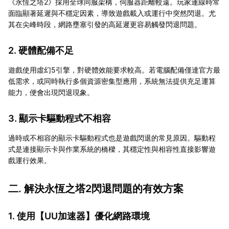
《永恆之塔2》採用全球同服架構，伺服器距離較遠。玩家連線時常
面臨顯著延遲與不穩定因素，導致遊戲載入或運行中突然閃退。尤
其在尖峰時段，網路壅塞引發的高延遲更容易觸發閃退問題。
2. 硬體配備不足
遊戲使用虛幻5引擎，對硬體效能要求較高。若電腦配備僅達官方最
低需求，或同時執行多個資源密集型應用，系統無法提供充足運算
能力，便會出現閃退現象。
3. 顯示卡驅動程式不相容
過時或不相容的顯示卡驅動程式也是遊戲閃退的常見原因。驅動程
式是連接顯示卡與作業系統的橋樑，其穩定性與相容性直接影響遊
戲運行效果。
二. 解決永恆之塔2閃退問題的有效方案
1. 使用【
UU加速器
】優化網路環境