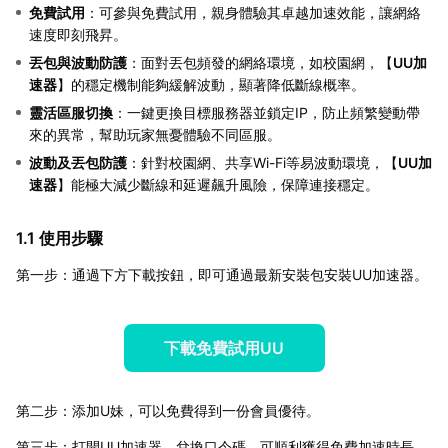
免費試用
：可參與免費試用，親身體驗其卓越加速效能，讓網絡
速度即刻飛昇。
丟包與波動防護
：面對丟包頻發的網絡環境，如校園網，【
UU加
速器
】的穩定機制能夠緩解波動，顯著降低斷線概率。
靈活區服切換
：一鍵更換目標服務器並鎖定IP，防止頻繁變動帶
來的異常，幫助玩家無憂體驗不同區服。
波動及丟包防護
：針對校園網、共享Wi-Fi等易波動環境，【
UU加
速器
】能極大減少斷線和延遲飆升風險，保障連接穩定。
1.1 使用步驟
第一步：通過下方下載按鈕，即可通過最新安裝包安裝UU加速器。
下載免費試用UU
第二步：添加U妹，可以免費得到一份會員優待。
第三步：打開UU加速器，兌換口令碼，可順利獲得免費加速時長。