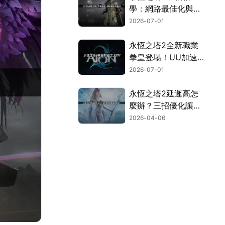
學：網路最佳化與完
整安裝流程指南！
2026-07-01
永恆之塔2全新職業
拳皇登場！UU加速
器連線優化完全攻
2026-07-01
略！
永恆之塔2延遲高怎
麼辦？三招優化讓你
暢玩無阻！
2026-04-06