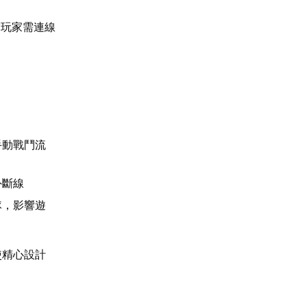
當玩家需連線
手動戰鬥流
外斷線
隊，影響遊
使精心設計