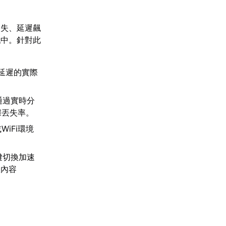
遺失、延遲飆
戲中。針對此
延遲的實際
通過實時分
據丟失率。
iFi環境
鍵切換加速
服內容