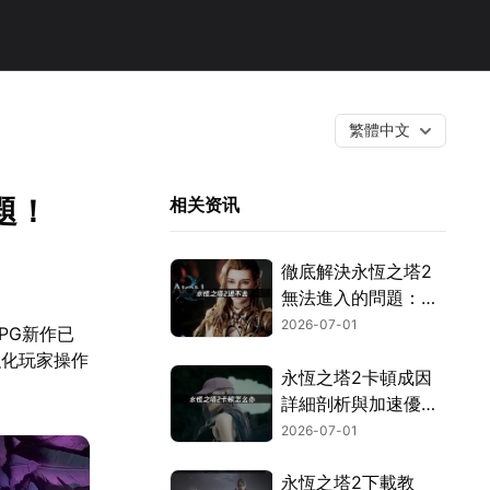
繁體中文
題！
相关资讯
徹底解決永恆之塔2
無法進入的問題：繞
過網路封鎖與驗證機
2026-07-01
PG新作已
制！
強化玩家操作
永恆之塔2卡頓成因
詳細剖析與加速優化
全攻略！
2026-07-01
永恆之塔2下載教