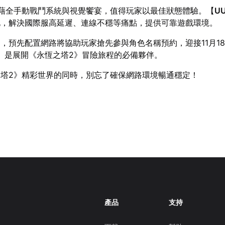
藉全手動戰鬥系統與視覺饗宴，值得玩家以最佳狀態體驗。【
U
化，解決國際服高延遲、連線不穩等痛點，提供可靠遊戲環境。
，預先配置網路將協助玩家搶先參與角色名稱預約，迎接11月1
】是展開《永恆之塔2》冒險旅程的必備夥伴。
塔2》精彩世界的同時，別忘了確保網路環境暢通穩定！
產品
支持