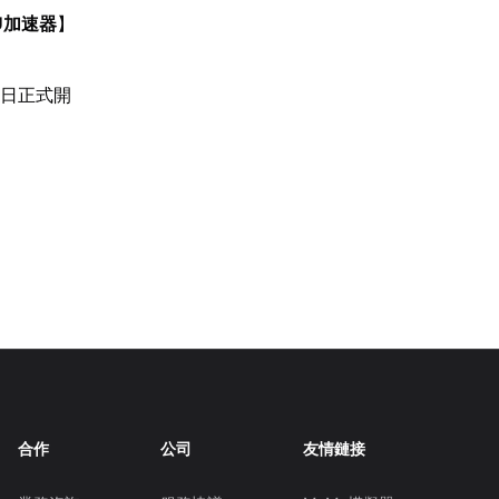
U加速器
】
8日正式開
合作
公司
友情鏈接