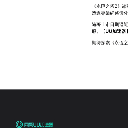
《永恆之塔2》憑
透過專業網路優
隨著上市日期逼近
服。【
UU加速器
期待探索《永恆之