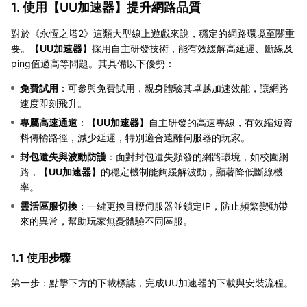
1. 使用【
UU加速器
】提升網路品質
對於《永恆之塔2》這類大型線上遊戲來說，穩定的網路環境至關重
要。【
UU加速器
】採用自主研發技術，能有效緩解高延遲、斷線及
ping值過高等問題。其具備以下優勢：
免費試用
：可參與免費試用，親身體驗其卓越加速效能，讓網路
速度即刻飛升。
專屬高速通道
：【
UU加速器
】自主研發的高速專線，有效縮短資
料傳輸路徑，減少延遲，特別適合遠離伺服器的玩家。
封包遺失與波動防護
：面對封包遺失頻發的網路環境，如校園網
路，【
UU加速器
】的穩定機制能夠緩解波動，顯著降低斷線機
率。
靈活區服切換
：一鍵更換目標伺服器並鎖定IP，防止頻繁變動帶
來的異常，幫助玩家無憂體驗不同區服。
1.1 使用步驟
第一步：點擊下方的下載標誌，完成UU加速器的下載與安裝流程。