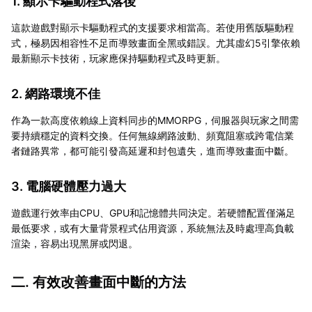
1. 顯示卡驅動程式落後
這款遊戲對顯示卡驅動程式的支援要求相當高。若使用舊版驅動程
式，極易因相容性不足而導致畫面全黑或錯誤。尤其虛幻5引擎依賴
最新顯示卡技術，玩家應保持驅動程式及時更新。
2. 網路環境不佳
作為一款高度依賴線上資料同步的MMORPG，伺服器與玩家之間需
要持續穩定的資料交換。任何無線網路波動、頻寬阻塞或跨電信業
者鏈路異常，都可能引發高延遲和封包遺失，進而導致畫面中斷。
3. 電腦硬體壓力過大
遊戲運行效率由CPU、GPU和記憶體共同決定。若硬體配置僅滿足
最低要求，或有大量背景程式佔用資源，系統無法及時處理高負載
渲染，容易出現黑屏或閃退。
二. 有效改善畫面中斷的方法