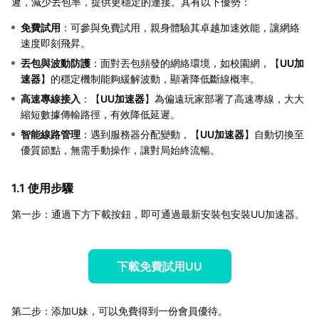
遲，減少丟包率，提供更穩定的連接。其有以下優勢：
免費試用
：可參與免費試用，親身體驗其卓越加速效能，讓網絡
速度即刻飛昇。
丟包與波動防護
：面對丟包頻發的網絡環境，如校園網，【
UU加
速器
】的穩定機制能夠緩解波動，顯著降低斷線概率。
高速專線接入
：【
UU加速器
】為偏遠玩家部署了高速專線，大大
縮短數據傳輸路徑，有效降低延遲。
智能線路管理
：遇到服務器分配變動，【
UU加速器
】自動切換至
優質節點，無需手動操作，讓對局始終流暢。
1.1 使用步驟
第一步：通過下方下載按鈕，即可通過最新安裝包安裝UU加速器。
下載免費試用UU
第二步：添加U妹，可以免費得到一份會員優待。