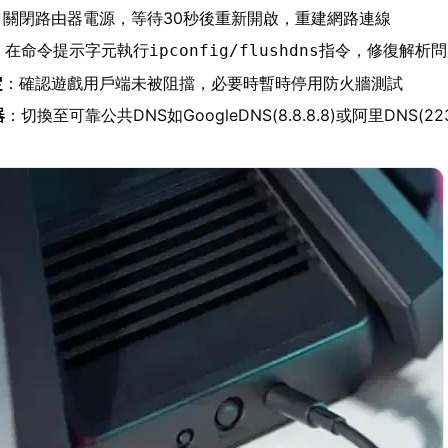
：關閉路由器電源，等待30秒後重新開啟，重建網路連線
：在命令提示字元執行
指令，修復解析問
ipconfig/flushdns
定
：確認遊戲用戶端未被阻擋，必要時暫時停用防火牆測試
器
：切換至可靠公共DNS如GoogleDNS(8.8.8.8)或阿里DNS(223.