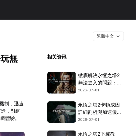
繁體中文
暢玩無
相关资讯
徹底解決永恆之塔2
無法進入的問題：繞
過網路封鎖與驗證機
2026-07-01
制！
戲機制，迅速
永恆之塔2卡頓成因
打造，對網
詳細剖析與加速優化
遊戲體驗。
全攻略！
2026-07-01
永恆之塔2下載教