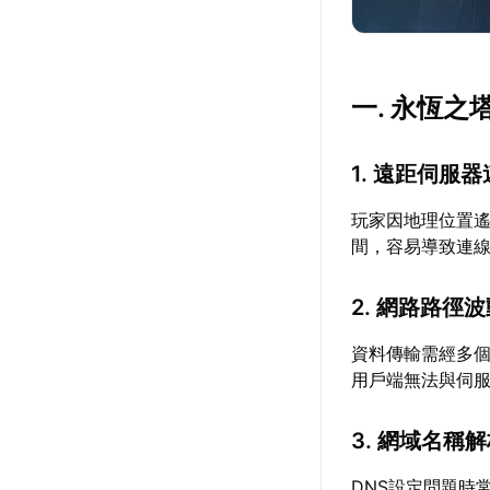
一. 永恆之
1. 遠距伺服
玩家因地理位置
間，容易導致連
2. 網路路徑
資料傳輸需經多
用戶端無法與伺
3. 網域名稱
DNS設定問題時