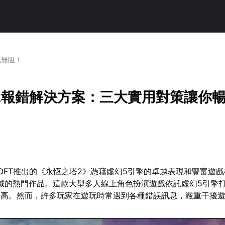
玩無阻！
2報錯解決方案：三大實用對策讓你
CSOFT推出的《永恆之塔2》憑藉虛幻5引擎的卓越表現和豐富遊
領域的熱門作品。這款大型多人線上角色扮演遊戲依託虛幻5引擎
較高。然而，許多玩家在遊玩時常遇到各種錯誤訊息，嚴重干擾