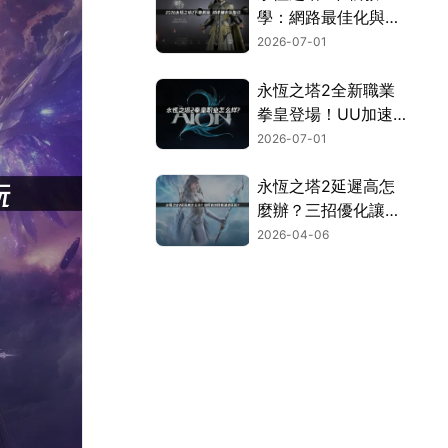
學：網路最佳化與完
整安裝流程指南！
2026-07-01
永恆之塔2全新職業
拳皇登場！UU加速
器連線優化完全攻
2026-07-01
略！
永恆之塔2延遲高怎
麼辦？三招優化讓你
暢玩無阻！
2026-04-06