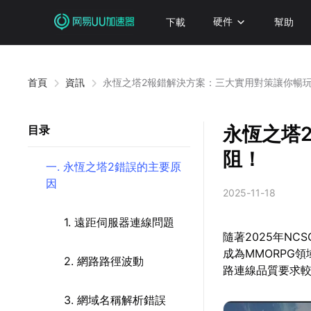
下載
硬件
幫助
首頁
資訊
永恆之塔2報錯解決方案：三大實用對策讓你暢
永恆之塔
目录
阻！
一. 永恆之塔2錯誤的主要原
因
2025-11-18
1. 遠距伺服器連線問題
隨著2025年N
成為MMORPG
2. 網路路徑波動
路連線品質要求
3. 網域名稱解析錯誤