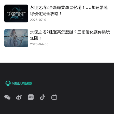
永恆之塔2全新職業拳皇登場！UU加速器連
線優化完全攻略！
2026-07-01
永恆之塔2延遲高怎麼辦？三招優化讓你暢玩
無阻！
2026-04-06