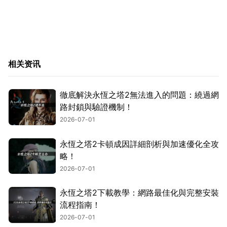
相关资讯
徹底解決永恆之塔2無法進入的問題：繞過網
路封鎖與驗證機制！
2026-07-01
永恆之塔2卡頓成因詳細剖析與加速優化全攻
略！
2026-07-01
永恆之塔2下載教學：網路最佳化與完整安裝
流程指南！
2026-07-01