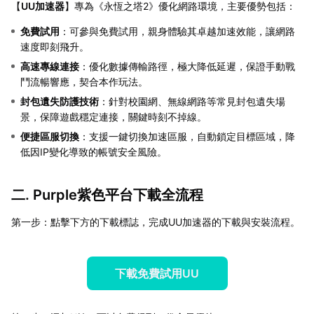
【
UU加速器
】專為《永恆之塔2》優化網路環境，主要優勢包括：
免費試用
：可參與免費試用，親身體驗其卓越加速效能，讓網路
速度即刻飛升。
高速專線連接
：優化數據傳輸路徑，極大降低延遲，保證手動戰
鬥流暢響應，契合本作玩法。
封包遺失防護技術
：針對校園網、無線網路等常見封包遺失場
景，保障遊戲穩定連接，關鍵時刻不掉線。
便捷區服切換
：支援一鍵切換加速區服，自動鎖定目標區域，降
低因IP變化導致的帳號安全風險。
二. Purple紫色平台下載全流程
第一步：點擊下方的下載標誌，完成UU加速器的下載與安裝流程。
下載免費試用UU