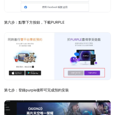
第六步：點擊下方按鈕，下載PURPLE
第七步：登錄purple後即可完成預約安裝