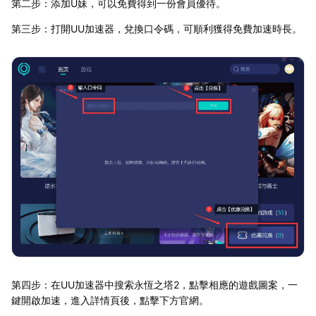
第二步：添加U妹，可以免費得到一份會員優待。
第三步：打開UU加速器，兌換口令碼，可順利獲得免費加速時長。
第四步：在UU加速器中搜索永恆之塔2，點擊相應的遊戲圖案，一
鍵開啟加速，進入詳情頁後，點擊下方官網。