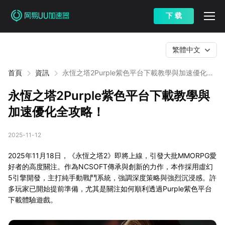
下 载
繁體中文
首頁
資訊
永恆之塔2Purple紫色平台下載教學與加速優化全
攻略！
永恆之塔2Purple紫色平台下載教學與
加速優化全攻略！
2025-11-12
2025年11月18日，《永恆之塔2》即將上線，引發大批MMORPG愛
好者的高度關注。作為NCSOFT傳承與創新的力作，本作採用虛幻
5引擎開發，主打純手動戰鬥系統，強調深度策略與強烈沉浸感。許
多玩家已開始提前準備，尤其是關注如何順利透過Purple紫色平台
下載體驗遊戲。