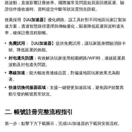
路波動，直接影響註冊效率。國際服常見問題如頁面回應延遲、驗
證信件接收逾時、資料提交中斷等狀況需預先防範。
推薦採用【
UU加速器
】優化網路。該工具針對不同地區玩家訂製加
速方案，透過智慧路徑選擇與傳輸優化，顯著降低延遲與資料遺失
率，確保註冊流程順暢。
免費試用
：【
UU加速器
】提供免費試用，讓玩家親身體驗消除卡
頓、降低延遲的效能。
封包遺失防護
：有效解決玩家使用校園網路/WiFi時，連線延遲易
波動及封包遺失問題。
專線加速
：能大幅改善連線品質，對偏遠地區玩家效果尤為顯
著。
快速切換伺服器區域
：支援一鍵變更加速區域，避免因IP頻繁異
動引發的帳號異常狀況。
二. 帳號註冊完整流程指引
第一步：點擊下方下載圖示，完成UU加速器的下載與安裝流程。