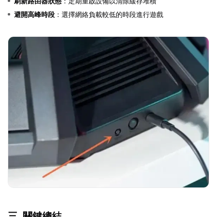
刷新路由器狀態
：定期重啟設備以清除緩存堆積
避開高峰時段
：選擇網絡負載較低的時段進行遊戲
三. 關鍵總結