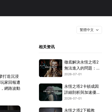
繁體中文
相关资讯
徹底解決永恆之塔2
無法進入的問題：繞
過網路封鎖與驗證機
2026-07-01
引擎打造沉浸
制！
量玩家回報遭
永恆之塔2卡頓成因
中，網路波動
詳細剖析與加速優化
全攻略！
2026-07-01
永恆之塔2下載教