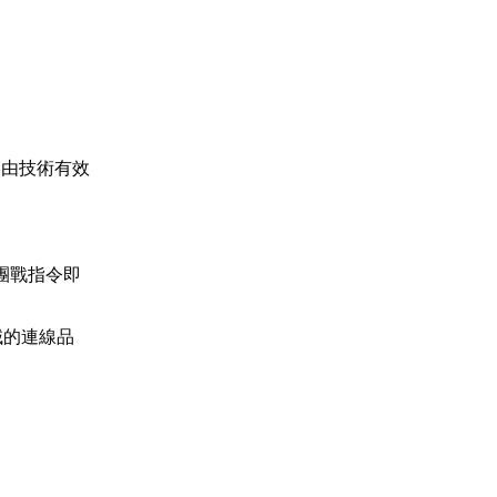
路由技術有效
團戰指令即
域的連線品