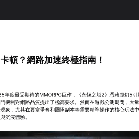
2卡頓？網路加速終極指南！
2025年度最受期待的MMORPG巨作，《永恆之塔2》憑藉虛幻5
戰鬥機制對網路品質提出了極高要求。然而在遊戲公測期間，大
頓現象，尤其在要塞爭奪和團隊副本等需要精準操作的核心玩法
奏與沉浸體驗。