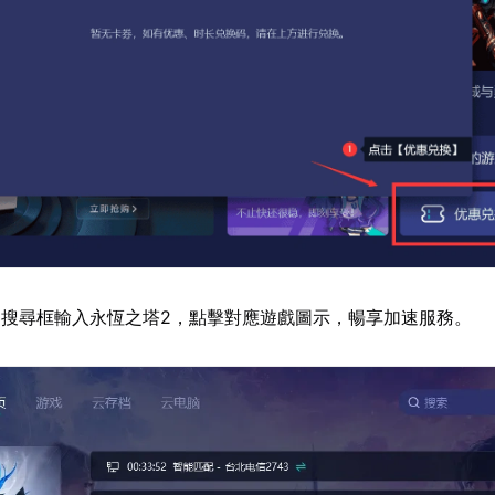
搜尋框輸入永恆之塔2，點擊對應遊戲圖示，暢享加速服務。