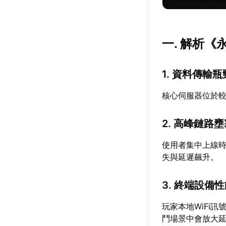
一. 解析
1. 資料傳輸瓶
核心伺服器位於
2. 高峰鏈路
使用者集中上線
失與延遲飆升。
3. 終端設備
玩家本地WiFi
鬥場景中會放大