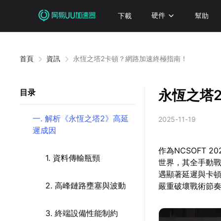
下載
硬件
幫助
首頁
資訊
永恆之塔2卡頓？網路加速終極指南！
永恆之塔
目录
一. 解析《永恆之塔2》高延
2025-11-19
遲成因
作為NCSOFT 
1. 資料傳輸瓶頸
世界，其全手動
遇顯著延遲與卡
2. 高峰鏈路壅塞與波動
嚴重破壞戰術節
3. 終端設備性能制約