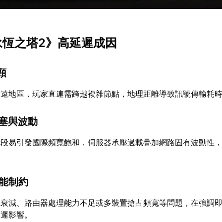
《永恆之塔2》高延遲成因
頸
較遠地區，玩家直連需跨越複雜節點，地理距離導致訊號傳輸耗
壅塞與波動
時段易引發國際頻寬飽和，伺服器承壓過載疊加網路固有波動性
性能制約
訊號衰減、路由器處理能力不足或多裝置搶占頻寬等問題，在強調
延遲影響。