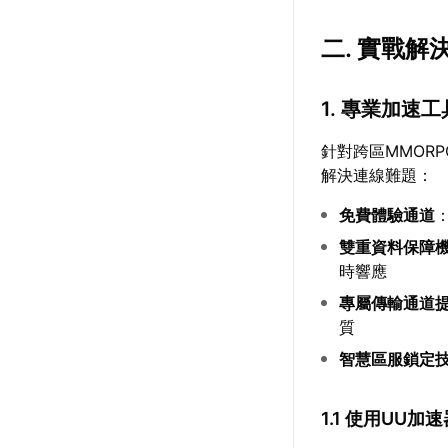
二. 實戰
1. 專業加速
針對跨區MMOR
解決連線難題：
免費體驗通道
雙重資料保障
時響應
專屬傳輸通道
質
智慧區服鎖定
1.1 使用UU