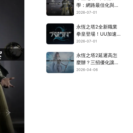
學：網路最佳化與完
整安裝流程指南！
2026-07-01
永恆之塔2全新職業
拳皇登場！UU加速
器連線優化完全攻
2026-07-01
略！
永恆之塔2延遲高怎
麼辦？三招優化讓你
暢玩無阻！
2026-04-06