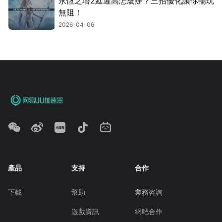
永恆之塔2延遲高怎麼辦？三招優化讓你暢玩
無阻！
2026-04-06
產品
支持
合作
下載
幫助
業務咨詢
遊戲資訊
網吧合作