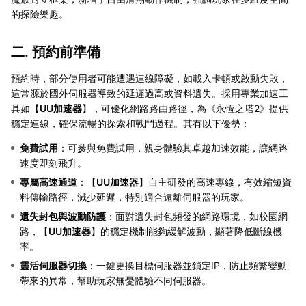
的探險樂趣。
二. 預約前準備
預約時，部分使用者可能遭遇連線障礙，如載入卡頓或啟動失敗，
這常源於國外伺服器導致的延遲過高或資料遺失。採用專業加速工
具如【
UU加速器
】，可優化網路路由路徑，為《永恆之塔2》提供
穩定連線，確保流暢的探索和戰鬥過程。其有以下優勢：
免費試用
：可參與免費試用，親身體驗其卓越加速效能，讓網路
速度即刻飛升。
專屬高速通道
：【
UU加速器
】自主研發的高速專線，有效縮短資
料傳輸路徑，減少延遲，特別適合遠離伺服器的玩家。
遺失封包與波動防護
：面對遺失封包頻發的網路環境，如校園網
路，【
UU加速器
】的穩定機制能夠緩解波動，顯著降低斷線機
率。
靈活伺服器切換
：一鍵更換目標伺服器並鎖定IP，防止頻繁變動
帶來的異常，幫助玩家無憂體驗不同伺服器。