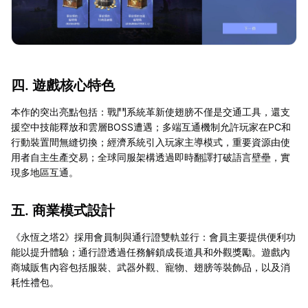
四. 遊戲核心特色
本作的突出亮點包括：戰鬥系統革新使翅膀不僅是交通工具，還支
援空中技能釋放和雲層BOSS遭遇；多端互通機制允許玩家在PC和
行動裝置間無縫切換；經濟系統引入玩家主導模式，重要資源由使
用者自主生產交易；全球同服架構透過即時翻譯打破語言壁壘，實
現多地區互通。
五. 商業模式設計
《永恆之塔2》採用會員制與通行證雙軌並行：會員主要提供便利功
能以提升體驗；通行證透過任務解鎖成長道具和外觀獎勵。遊戲內
商城販售內容包括服裝、武器外觀、寵物、翅膀等裝飾品，以及消
耗性禮包。