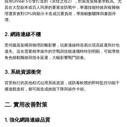
採用Unreal 5引擎打造的《永恆之塔2》，對裝置規格要求較高。尤
其在大型副本或百人同屏的要塞攻防戰中，華麗技能特效與複雜物
理運算會對CPU與顯示卡造成沉重負荷，導致幀數驟降與畫面停
滯。
2. 網路連線不穩
受伺服器架構與物理距離影響，玩家連線時容易出現高延遲與封包
遺失。這在需要精準操作的空戰與技能連攜時特別明顯，可能導致
角色移動飄移與指令延遲，大幅影響戰鬥節奏。
3. 系統資源衝突
背景執行的其他程式佔用系統資源，或防毒軟體的即時監控功能干
擾遊戲進程，都可能造成效能下降與操作卡頓。
二. 實用改善對策
1. 強化網路連線品質