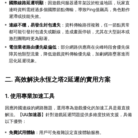
國際線路延遲明顯
：因遊戲伺服器通常架設於較遠地區，玩家直
連時資料需經過多個國際節點傳輸，導致Ping值飆高，角色動作
遲滯或技能失效。
連線不穩，易發生封包遺失
：資料傳輸路徑複雜，任一節點異常
都可能引發封包遺失或斷線，造成畫面停頓，尤其在大型副本或
激烈團戰時更為顯著。
電信業者路由優先級偏低
：部分網路供應商在尖峰時段會優先保
障其他類型流量，降低遊戲資料傳輸優先級，加劇網路壅塞進而
惡化延遲現象。
二. 高效解決永恆之塔2延遲的實用方案
1. 使用專業加速工具
因應跨國連線的網路難題，選用專為遊戲優化的加速工具是最直接
解法。【
UU加速器
】針對遊戲延遲問題提供多維度技術支援，具備
以下優勢：
免費試用體驗
：用戶可免複雜設定直接體驗服務。