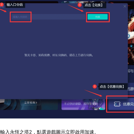
輸入永恆之塔2，點選遊戲圖示立即啟用加速。