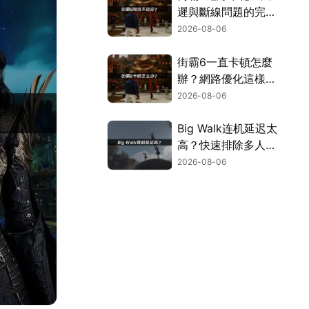
遲與斷線問題的完整
解決指南！
2026-08-06
街霸6一直卡頓怎麼
辦？網路優化這樣解
決！
2026-08-06
Big Walk连机延迟太
高？快速排除多人游
玩卡顿困扰！
2026-08-06