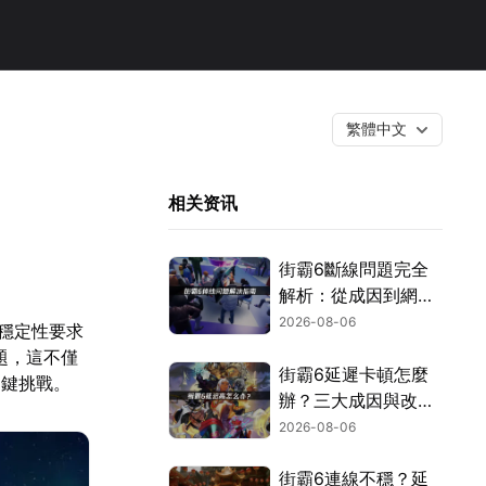
繁體中文
相关资讯
街霸6斷線問題完全
解析：從成因到網路
優化的實用攻略！
2026-08-06
路穩定性要求
題，這不僅
街霸6延遲卡頓怎麼
關鍵挑戰。
辦？三大成因與改善
對策！
2026-08-06
街霸6連線不穩？延