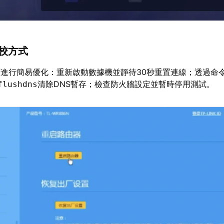
調校方式
進行簡易優化：重新啟動數據機並靜待30秒重置連線；透過命
清除DNS暫存；檢查防火牆設定並暫時停用測試。
flushdns