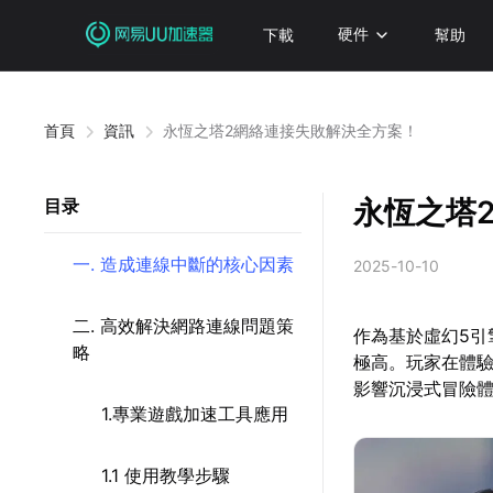
下載
硬件
幫助
首頁
資訊
永恆之塔2網絡連接失敗解決全方案！
永恆之塔
目录
一. 造成連線中斷的核心因素
2025-10-10
二. 高效解決網路連線問題策
作為基於虛幻5引
略
極高。玩家在體驗
影響沉浸式冒險
1.專業遊戲加速工具應用
1.1 使用教學步驟