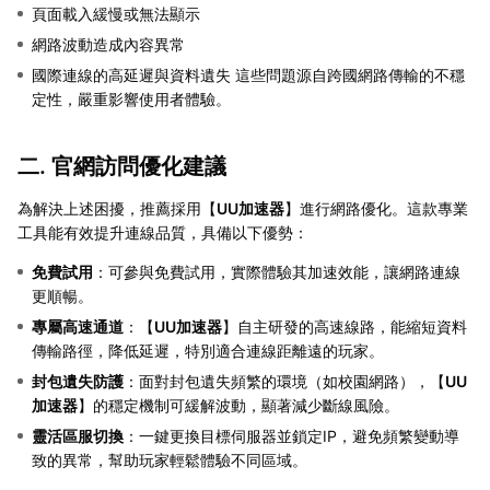
頁面載入緩慢或無法顯示
網路波動造成內容異常
國際連線的高延遲與資料遺失 這些問題源自跨國網路傳輸的不穩
定性，嚴重影響使用者體驗。
二. 官網訪問優化建議
為解決上述困擾，推薦採用【
UU加速器
】進行網路優化。這款專業
工具能有效提升連線品質，具備以下優勢：
免費試用
：可參與免費試用，實際體驗其加速效能，讓網路連線
更順暢。
專屬高速通道
：【
UU加速器
】自主研發的高速線路，能縮短資料
傳輸路徑，降低延遲，特別適合連線距離遠的玩家。
封包遺失防護
：面對封包遺失頻繁的環境（如校園網路），【
UU
加速器
】的穩定機制可緩解波動，顯著減少斷線風險。
靈活區服切換
：一鍵更換目標伺服器並鎖定IP，避免頻繁變動導
致的異常，幫助玩家輕鬆體驗不同區域。