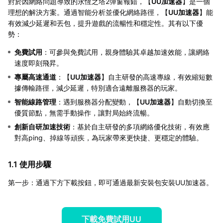
對於因網絡問題導致的永恆之塔2彈窗報錯，【
UU加速器
】是一個
理想的解決方案。通過智能分析並優化網絡路徑，【
UU加速器
】能
有效減少延遲和丟包，提升遊戲的流暢性和穩定性。其有以下優
勢：
免費試用
：可參與免費試用，親身體驗其卓越加速效能，讓網絡
速度即刻飛昇。
專屬高速通道
：【
UU加速器
】自主研發的高速專線，有效縮短數
據傳輸路徑，減少延遲，特別適合遠離服務器的玩家。
智能線路管理
：遇到服務器分配變動，【
UU加速器
】自動切換至
優質節點，無需手動操作，讓對局始終流暢。
創新自研加速技術
：基於自主研發的多項網絡優化技術，有效應
對高ping、掉線等頑疾，為玩家帶來更快捷、更穩定的體驗。
1.1 使用步驟
第一步：通過下方下載按鈕，即可通過最新安裝包安裝UU加速器。
下載免費試用UU