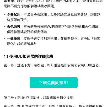
加速器
】針對《永恆之塔2》提供了專門的加速方案，能有效解決因
網路不穩定導致的驗證碼接收問題。
免費試用
：可參與免費試用，親身體驗其卓越加速效能，讓網路
速度即刻飛升。
丟包防護
：有效解決校園網/WiFi環境下的網路波動和丟包問題，
保證驗證碼資訊的穩定傳輸
一鍵換區
：支援快速切換加速區服，並精準鎖區，避免因IP頻繁
變化引起的帳號異常
1.1 使用UU加速器的詳細步驟
第一步：透過下方下載按鈕，即可透過最新安裝包安裝UU加速器。
下載免費試用UU
第二步：新增並對話U妹，領取專屬會員兌換碼。
第三步：在UU加速器主介面，點擊「優惠兌換」，輸入獲得的兌換