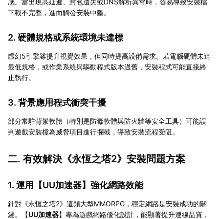
感。當出現高延遲、封包遺失或DNS解析異常時，容易導致安裝檔
下載不完整，進而觸發安裝中斷。
2. 硬體規格或系統環境未達標
虛幻5引擎雖提升視覺效果，但同時提高設備需求。若電腦硬體未達
最低規格，或作業系統與驅動程式版本過舊，安裝程式可能直接終
止執行。
3. 背景應用程式衝突干擾
部分常駐背景軟體（特別是防毒軟體與防火牆等安全工具）可能誤
判遊戲安裝檔為威脅項目進行攔截，導致安裝流程受阻。
二. 有效解決《永恆之塔2》安裝問題方案
1. 運用【
UU加速器
】強化網路效能
針對《永恆之塔2》這類大型MMORPG，穩定網路是安裝成功的關
鍵。【
UU加速器
】專為遊戲網路優化設計，能顯著提升連線品質，