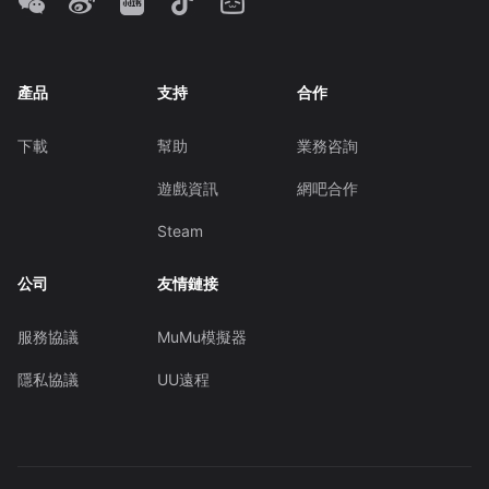
產品
支持
合作
下載
幫助
業務咨詢
遊戲資訊
網吧合作
Steam
公司
友情鏈接
服務協議
MuMu模擬器
隱私協議
UU遠程