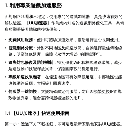
1. 利用專業遊戲加速服務
面對網路延遲和不穩定，使用專門的遊戲加速器工具是快速有效的
解決途徑。【
UU加速器
】作為業內知名的遊戲網路優化工具，具備
多項顯著提升體驗的技術優勢：
免費試用服務
：使用可體驗加速效果，靈活選擇是否長期使用。
智慧網路分流
：針對不同地區及網路狀況，自動選擇最佳傳輸線
路，明顯降低延遲，保障《永恆之塔2》的順暢運行。
遺失封包修復及防護機制
：特別優化WiFi和校園網路環境，減少
延遲波動和技能釋放異常，保證團隊戰鬥穩定進行。
專線加速效果顯著
：在偏遠地區可有效降低延遲，中部地區也能
改善網路反應，大幅提升回應速度。
伺服器一鍵切換
：支援精確鎖定伺服器，防止因頻繁更換IP而導
致帳號異常，適合需跨伺服器遊戲的用戶。
1.1 【
UU加速器
】快速使用指南
第一步：透過下方下載按鈕，即可透過最新安裝包安裝UU加速器。