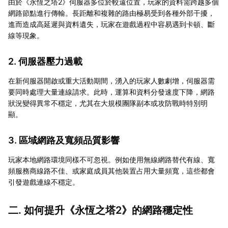
由於《永恆之塔2》伺服器多位於較遠位置，玩家的資料需跨越多個
網路節點進行傳輸。長距離和複雜的路由極易受到各種外部干擾，
進而造成高延遲與資料遺失，玩家在遊戲過程中容易遇到卡頓、斷
線等現象。
2. 伺服器壓力過載
在新伺服器開啟或重大活動期間，湧入的玩家人數劇增，伺服器需
要同時處理大量連線請求。此時，運算和資料分發速度下降，網路
狀況變得異常不穩定，尤其在大規模團隊副本或攻防戰時特別明
顯。
3. 區域網路及寬頻品質影響
玩家本地網路環境同樣不可忽視。例如使用無線網路替代有線、寬
頻服務商線路不佳、或家庭成員其他裝置占用大量頻寬，這些都會
引發遊戲連線不穩定。
二. 如何提升《永恆之塔2》的網路穩定性