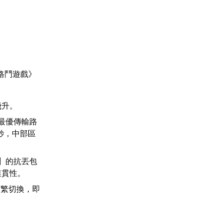
格鬥遊戲》
飛升。
最優傳輸路
秒，中部區
】的抗丟包
連貫性。
頻繁切換，即