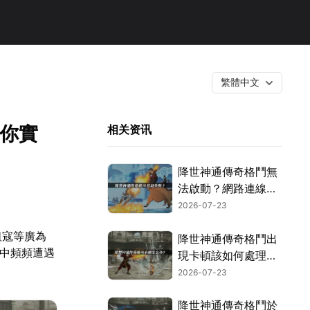
繁體中文
幫你實
相关资讯
降世神通傳奇格鬥無
法啟動？網路連線最
佳化與解決妙招！
2026-07-23
祖寇等廣為
降世神通傳奇格鬥出
程中頻頻遭遇
現卡頓該如何處理？
網路優化改善對策一
2026-07-23
覽！
降世神通傳奇格鬥於