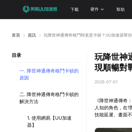
下載
硬件
幫助
首頁
資訊
玩降世神通傳奇格鬥時老是卡頓？UU加速器幫
玩降世神
目录
現順暢對
一. 降世神通傳奇格鬥卡頓的
原因
2026-07-01
二. 降世神通傳奇格鬥卡頓的
《降世神通傳奇：
解決方法
人知的角色，在1
技能延遲、畫面
1. 使用網易【UU加速
器】