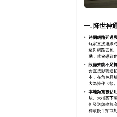
一. 降世
跨國網路延遲
玩家直接連線
遲與網路丟包
動，就會導致
設備效能不足
會直接影響連
本，在角色釋
大為操作卡頓
本地頻寬被佔
放、大檔案下
但發送頻率極
釋放慢半拍或