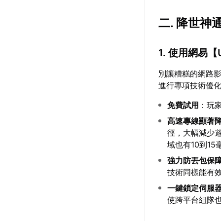
二. 降世
1. 使用網易【
別讓糟糕的網路
進行專項技術優
免費試用
：玩
高速專線顯著
徑，大幅減少遊
域也有10到1
強力防丟包保
技術同樣能有
一鍵鎖定伺服
使跨平台組隊