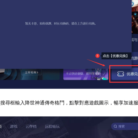
器搜尋框輸入降世神通傳奇格鬥，點擊對應遊戲圖示，暢享加速