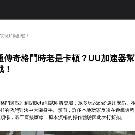
你實現順暢對戰！
通傳奇格鬥時老是卡頓？UU加速器
戰！
格鬥遊戲》封閉Beta測試即將登場，眾多玩家紛紛選用安昂、
對1的激烈對決中大顯身手。然而，許多本地玩家反映在遊戲過
不順暢，甚至直接斷線，原本流暢的操作體驗因此大打折扣。