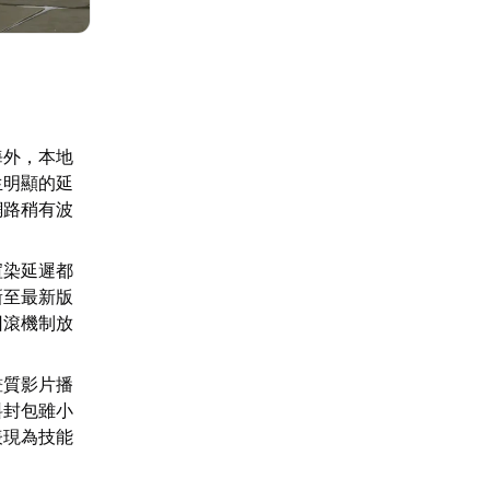
海外，本地
生明顯的延
網路稍有波
渲染延遲都
新至最新版
回滾機制放
畫質影片播
料封包雖小
表現為技能