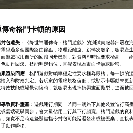
神通傳奇格鬥卡頓的原因
與封包遺失
：《降世神通傳奇：格鬥遊戲》的測試伺服器部署在
時需經過多個國際路由節點，物理距離遠、跳轉次數多，容易產
。而遊戲採用自研的回滾同步機制，對資料即時性要求極高——
角色動作回滾、技能判定錯位，直觀表現為畫面卡頓或瞬移。
拖累渲染回應
：格鬥遊戲對幀率穩定性要求極為嚴格，每一幀的
招輸入和防禦判定。若玩家的電腦規格偏低，或顯示卡驅動未更
放特效技能或場景切換時，就容易出現掉幀與畫面撕裂，進而被
。
用導致資料壅塞
：遊戲運行期間，若同一網路下其他裝置進行高
載或雲端硬碟同步，會大量佔用上行與下行頻寬。格鬥遊戲的資
高，頻寬不足時這些關鍵指令封包可能延遲發出或被丟棄，直接
對手動作瞬移。