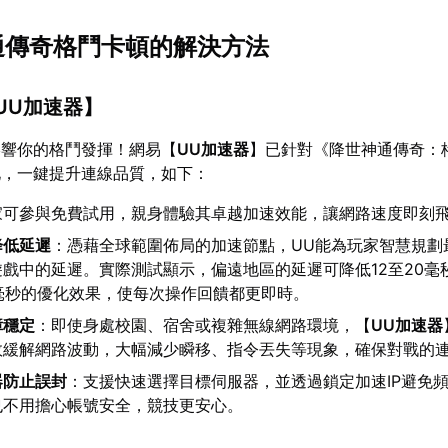
神通傳奇格鬥卡頓的解決方法
UU加速器
】
影響你的格鬥發揮！網易【
UU加速器
】已針對《降世神通傳奇：
化，一鍵提升連線品質，如下：
家可參與免費試用，親身體驗其卓越加速效能，讓網路速度即刻
降低延遲
：憑藉全球範圍佈局的加速節點，UU能為玩家智慧規劃
戲中的延遲。實際測試顯示，偏遠地區的延遲可降低12至20毫
5毫秒的優化效果，使每次操作回饋都更即時。
障穩定
：即使身處校園、宿舍或複雜無線網路環境，【
UU加速器
效緩解網路波動，大幅減少瞬移、指令丟失等現象，確保對戰的
器防止誤封
：支援快速選擇目標伺服器，並透過鎖定加速IP避免
也不用擔心帳號安全，競技更安心。