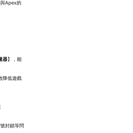
Apex的
速器
】，能
效降低遊戲
題
帳號封鎖等問