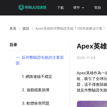
下載
硬件
幫助
首頁
資訊
Apex英雄防作弊驗證失敗？3招有效解決方案！
Apex
目录
一. 反作弊驗證失敗的主要原
2025-11-04
因
Apex英雄作為
1. 網路連線不穩定
統，吸引了全球
題，這不僅會阻礙
2. 遊戲檔案損壞
雄反作弊驗證失
3. 軟體衝突問題