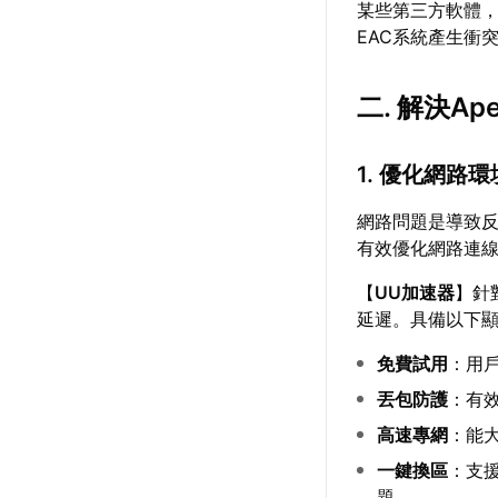
某些第三方軟體，
EAC系統產生衝
二. 解決A
1. 優化網路環
網路問題是導致
有效優化網路連
【
UU加速器
】針
延遲。具備以下
免費試用
：用
丟包防護
：有
高速專網
：能
一鍵換區
：支
題