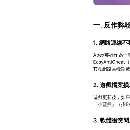
一. 反作
1. 網路連線
Apex英雄作為
EasyAntiC
其在網路高峰期
2. 遊戲檔案
遊戲更新後，如果
「小藍熊」（指E
3. 軟體衝突