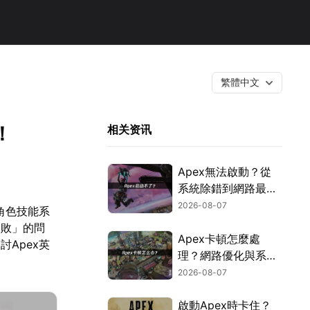
繁體中文
！
相关资讯
Apex無法啟動？從
系統除錯到網路最佳
化的完整攻略！
2026-08-07
角色技能系
失敗」的問
Apex卡頓怎麼處
Apex英
理？網路優化與系統
調校全攻略！
2026-08-07
啟動Apex時卡住？