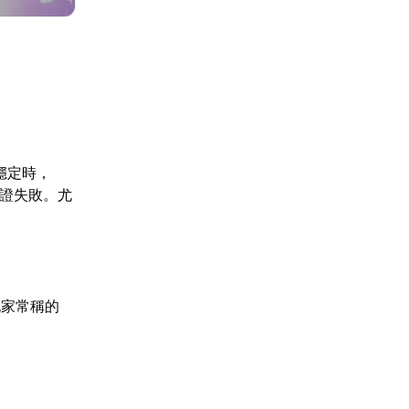
穩定時，
驗證失敗。尤
玩家常稱的