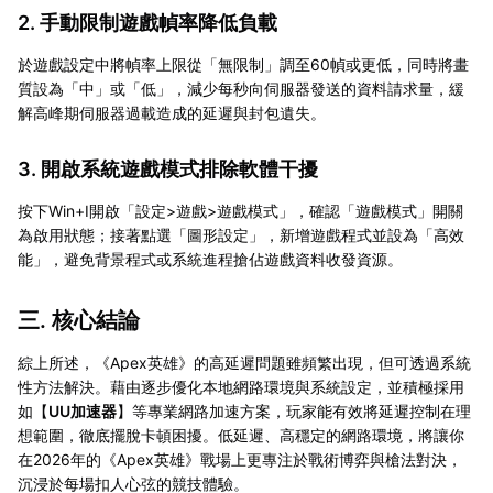
2. 手動限制遊戲幀率降低負載
於遊戲設定中將幀率上限從「無限制」調至60幀或更低，同時將畫
質設為「中」或「低」，減少每秒向伺服器發送的資料請求量，緩
解高峰期伺服器過載造成的延遲與封包遺失。
3. 開啟系統遊戲模式排除軟體干擾
按下Win+I開啟「設定>遊戲>遊戲模式」，確認「遊戲模式」開關
為啟用狀態；接著點選「圖形設定」，新增遊戲程式並設為「高效
能」，避免背景程式或系統進程搶佔遊戲資料收發資源。
三. 核心結論
綜上所述，《Apex英雄》的高延遲問題雖頻繁出現，但可透過系統
性方法解決。藉由逐步優化本地網路環境與系統設定，並積極採用
如【
UU加速器
】等專業網路加速方案，玩家能有效將延遲控制在理
想範圍，徹底擺脫卡頓困擾。低延遲、高穩定的網路環境，將讓你
在2026年的《Apex英雄》戰場上更專注於戰術博弈與槍法對決，
沉浸於每場扣人心弦的競技體驗。