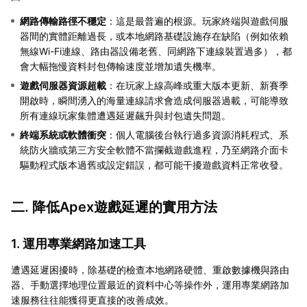
網路傳輸路徑不穩定
：這是最普遍的根源。玩家終端與遊戲伺服
器間的實體距離過長，或本地網路基礎設施存在缺陷（例如依賴
無線Wi-Fi連線、路由器設備老舊、同網路下連線裝置過多），都
會大幅拖慢資料封包傳輸速度並增加遺失機率。
遊戲伺服器資源超載
：在玩家上線高峰或重大版本更新、新賽季
開啟時，瞬間湧入的海量連線請求會造成伺服器過載，可能導致
所有連線玩家集體遭遇延遲飆升與封包遺失問題。
終端系統或軟體衝突
：個人電腦後台執行過多資源消耗程式、系
統防火牆或第三方安全軟體不當攔截遊戲進程，乃至網路介面卡
驅動程式版本過舊或設定錯誤，都可能干擾遊戲資料正常收發。
二. 降低Apex遊戲延遲的實用方法
1. 運用專業網路加速工具
遭遇延遲困擾時，除基礎的檢查本地網路硬體、重啟數據機與路由
器、手動選擇地理位置最近的資料中心等操作外，運用專業網路加
速服務往往能獲得更直接的改善成效。