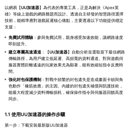
以網易【
UU加速器
】為代表的專業工具，正是為解決《Apex英
雄》等線上遊戲的網路難題而設計。透過自主研發的智慧路徑選擇
技術，能精準應對遊戲延遲核心痛點，主要透過以下功能提供穩定
支援：
免費試用體驗
：參與免費試用，親身感受加速效能，讓網路速度
即刻提升。
建立專屬高速通道
：【
UU加速器
】自動分析並選取當下最佳網路
傳輸路徑，為用戶建立低延遲、高頻寬的資料通道。對與遊戲伺
服器實體距離遙遠的玩家效果尤為顯著，能有效縮短指令反應時
間。
強化封包保護機制
：對戰中頻繁的封包遺失是造成畫面卡頓與角
色動作「橡筋效應」的主因。內建的封包遺失補償與防護技術，
能最大程度減少資料傳輸損耗，確保操作指令與伺服器回饋高度
同步。
1.1 使用UU加速器的操作步驟
第一步：下載安裝最新版UU加速器