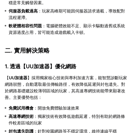
穩是常見觸發因素。
伺服器負載過高
：玩家高峰期可能因伺服器請求過載，導致配對
流程遲滯。
軟硬體相容性問題
：電腦硬體效能不足、顯示卡驅動過舊或系統
資源過度占用，皆可能造成遊戲載入卡頓。
二. 實用解決策略
1. 透過【
UU加速器
】優化網路
【
UU加速器
】採用獨家核心技術與專利加速方案，能智慧診斷玩家
網路狀態，自動選取最佳傳輸路徑，有效降低延遲與封包遺失。對
於網路基礎建設較薄弱區域的玩家，其高速專網技術能帶來顯著改
善。主要優勢包括：
免費試用機會
：開放免費體驗加速效果
高速專網技術
：獨家技術有效降低遊戲延遲，特別有助於網路條
件較差區域的玩家
封包遺失防護
：針對校園網路等不穩定環境，維持連線平穩