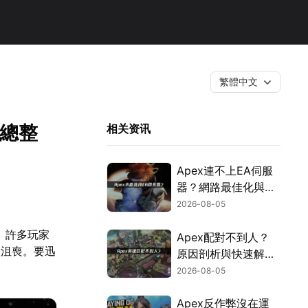
繁體中文
案總整
相关资讯
Apex連不上EA伺服
器？網路最佳化與疑
難排解全攻略！
2026-08-05
。許多玩家
Apex配對不到人？
人沮喪。要迅
原因剖析與快速解決
方式！
2026-08-05
Apex反作弊沒在運