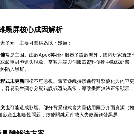
x英雄黑屏核心成因解析
因素多元，主要可歸納為以下幾類：
不佳
常是主因。由於Apex英雄伺服器多設於海外，國内玩家直連
穩或嚴重封包遺失現象。當客戶端與伺服器資料傳輸中斷或延滯
最終陷入黑屏。
動程式未更新
同樣不可忽視。隨著遊戲持續進行引擎優化與內容
式，容易發生顯存分配錯誤或渲染異常，導致畫面無法正常顯示
衝突
也可能造成影響。部分背景程式會大量佔用圖形介面資源（
，或與遊戲產生相容性問題，致使關鍵元件載入失敗而觸發黑屏。
故障具體解決方案