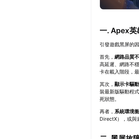
一. Ape
引發遊戲黑屏的
首先，
網路品質
高延遲、網路不
卡在載入階段，
其次，
顯示卡驅
裝最新版驅動程
死狀態。
再者，
系統環境
DirectX）
二. 黑屏