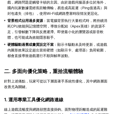
戲，網路問題是觸發卡頓的主因。由於遊戲伺服器多位於海外，
國内玩家數據需經長距離傳輸，易造成高延遲（Ping值過高）與
封包遺失（掉包），使用Wi-Fi或網路壅塞時段情況更惡化。
背景程式佔用過多資源
：當電腦背景執行大量程式時，將持續消
耗CPU效能與記憶體空間，導致分配給《Apex英雄》的資源不
足，引發幀數下降與反應遲滯。即便最小化的瀏覽器或影音軟
體，也可能成為效能隱形殺手。
硬體驅動過舊或畫質設定不當
：顯示卡驅動未及時更新，或遊戲
內圖形效果設定超出當前硬體（如顯示卡、處理器）負荷範圍，
都會直接導致遊戲運行不順與幀率波動。
二. 多面向優化策略，重拾流暢體驗
針對上述痛點，玩家可從以下層面著手系統性優化，其中網路層面
改善尤為關鍵。
1. 運用專業工具優化網路連線
線上遊戲流暢度與網路狀態直接掛鉤。面對物理距離造成的延遲難