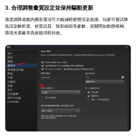
3. 合理調整畫質設定並保持驅動更新
適度調降遊戲內圖形選項可大幅減輕硬體渲染負擔。玩家可嘗試降
低渲染解析度、材質品質、陰影細節等參數，並關閉如動態模糊、
環境光遮蔽等高效能消耗特效。