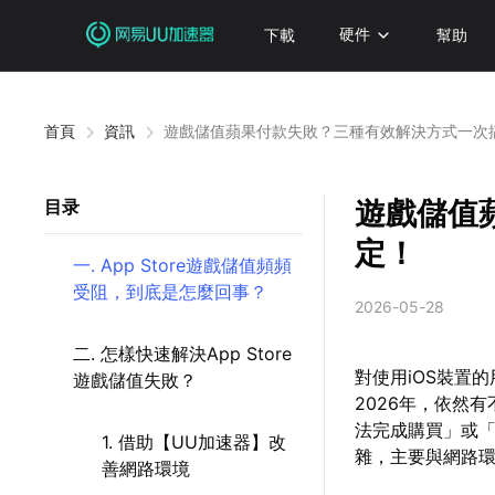
下載
硬件
幫助
首頁
資訊
遊戲儲值蘋果付款失敗？三種有效解決方式一次
遊戲儲值
目录
定！
一. App Store遊戲儲值頻頻
受阻，到底是怎麼回事？
2026-05-28
二. 怎樣快速解決App Store
對使用iOS裝置的
遊戲儲值失敗？
2026年，依然
法完成購買」或
1. 借助【UU加速器】改
雜，主要與網路
善網路環境