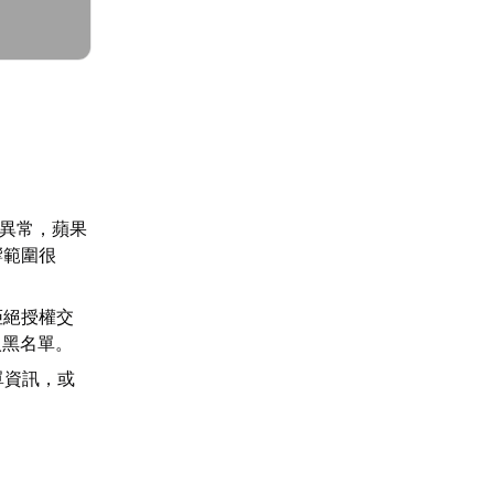
在異常，蘋果
響範圍很
拒絕授權交
入黑名單。
單資訊，或