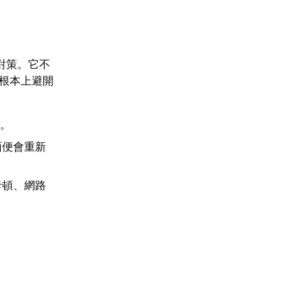
對策。它不
從根本上避開
能。
面便會重新
卡頓、網路