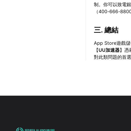
制。你可以致電
（400-666-8
三. 總結
App Stor
【
UU加速器
】憑
對此類問題的首