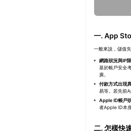
一. App
一般來說，儲值
網路狀況與IP
基於帳戶安全
廣。
付款方式出現
易等。若先前
Apple ID帳
者Apple I
二. 怎樣快