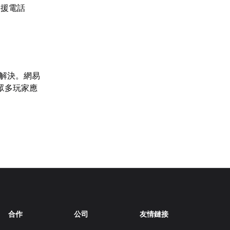
支援電話
利解決。網易
眾多玩家應
合作
公司
友情鏈接