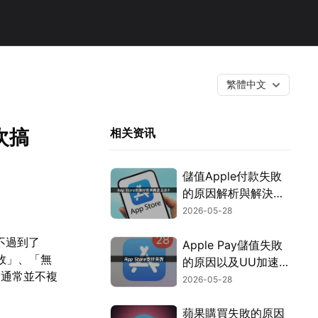
繁體中文
次搞
相关资讯
儲值Apple付款失敗
的原因解析與解決方
法！
2026-05-28
。不過到了
Apple Pay儲值失敗
敗」、「無
的原因以及UU加速
因通常並不複
器的高效解決方案！
2026-05-28
蘋果購買失敗的原因