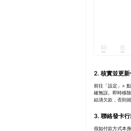
2. 核實並更
前往「設定」> 點
確無誤。即時移
結清欠款，否則
3. 聯絡發卡
假如付款方式本