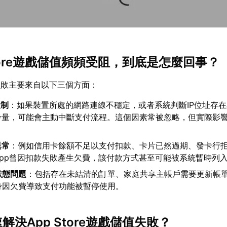
 Store遊戲儲值頻頻受阻，到底是怎麼回事？
失敗主要來自以下三個方面：
限制
：如果裝置所處的網路連線不穩定，或者系統判斷IP位址存
考量，可能會主動中斷支付流程。這個因素常被忽略，但實際影
異常
：例如信用卡餘額不足以支付扣款、卡片已然過期、發卡行
App曾因扣款失敗產生欠費，該付款方式甚至可能被系統暫時列
戶狀態問題
：包括存在未結清的訂單、家庭共享主帳戶需要更新帳
D本身因欠費導致支付功能被暫停使用。
速解決App Store遊戲儲值失敗？