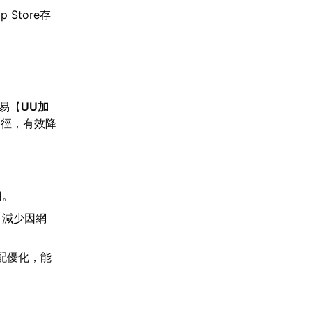
Store存
網易【
UU加
路徑，有效降
用。
，減少因網
配優化，能