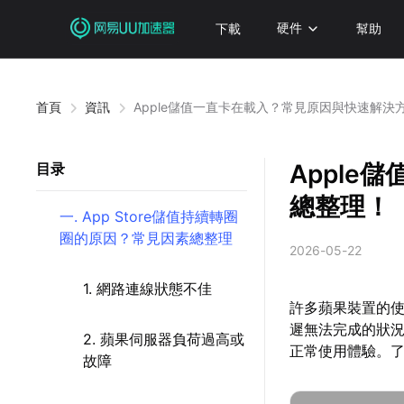
下載
硬件
幫助
首頁
資訊
Apple儲值一直卡在載入？常見原因與快速解決
Appl
目录
總整理！
一. App Store儲值持續轉圈
圈的原因？常見因素總整理
2026-05-22
1. 網路連線狀態不佳
許多蘋果裝置的使
遲無法完成的狀況
2. 蘋果伺服器負荷過高或
正常使用體驗。
故障