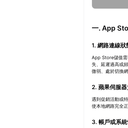
一. App
1. 網路連線
App Stor
失、延遲過高或頻
微弱、處於切換
2. 蘋果伺服
遇到促銷活動或
使本地網路完全
3. 帳戶或系