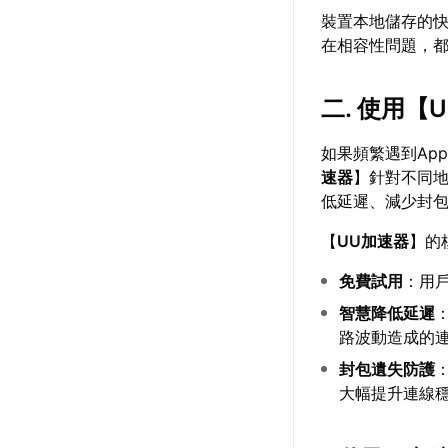
裝置本地儲存的快取
在相容性問題，
二. 使用【
如果頻繁遇到Ap
速器
】針對不同
低延遲、減少封
【
UU加速器
】的
免費試用
：用
智慧降低延遲
路波動造成的
封包遺失防護
大幅提升連線