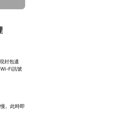
理
出現封包遺
-Fi訊號
變慢。此時即