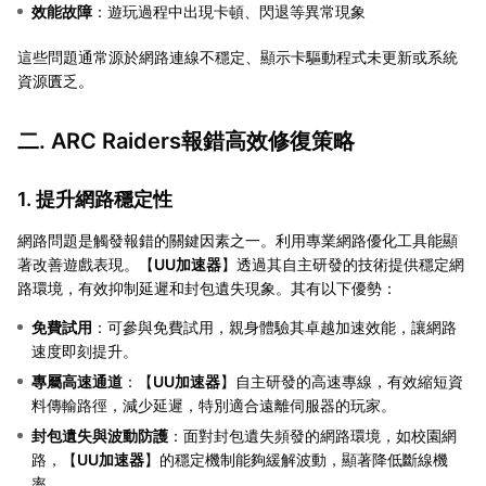
效能故障
：遊玩過程中出現卡頓、閃退等異常現象
這些問題通常源於網路連線不穩定、顯示卡驅動程式未更新或系統
資源匱乏。
二. ARC Raiders報錯高效修復策略
1. 提升網路穩定性
網路問題是觸發報錯的關鍵因素之一。利用專業網路優化工具能顯
著改善遊戲表現。【
UU加速器
】透過其自主研發的技術提供穩定網
路環境，有效抑制延遲和封包遺失現象。其有以下優勢：
免費試用
：可參與免費試用，親身體驗其卓越加速效能，讓網路
速度即刻提升。
專屬高速通道
：【
UU加速器
】自主研發的高速專線，有效縮短資
料傳輸路徑，減少延遲，特別適合遠離伺服器的玩家。
封包遺失與波動防護
：面對封包遺失頻發的網路環境，如校園網
路，【
UU加速器
】的穩定機制能夠緩解波動，顯著降低斷線機
率。