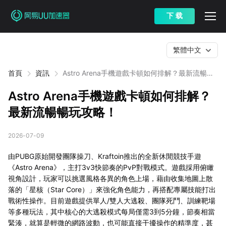
下 载
繁體中文
首頁
資訊
Astro Arena手機遊戲卡頓如何排解？最新流暢暢
玩攻略！
Astro Arena手機遊戲卡頓如何排解？
最新流暢暢玩攻略！
2026-07-09
由PUBG原始開發團隊操刀、Kraftoin推出的全新休閒競技手遊
《Astro Arena》，主打3v3快節奏的PvP對戰模式。遊戲採用俯瞰
視角設計，玩家可以挑選風格各異的角色上場，藉由收集地圖上散
落的「星核（Star Core）」來強化角色能力，再搭配專屬技能打出
戰術性操作。目前遊戲提供單人/雙人大逃殺、團隊死鬥、訓練靶場
等多種玩法，其中核心的大逃殺模式每局僅需3到5分鐘，節奏相當
緊湊，就算是輕微的網路波動，也可能直接干擾操作的精準度，甚