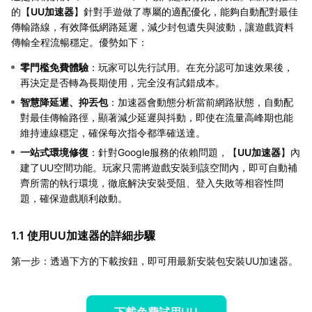
的【
UU加速器
】針對手遊做了專屬的適配優化，能夠自動配對最佳
傳輸路線，有效降低網路延遲，減少封包遺失與波動，讓遊戲資料
傳輸全程流暢穩定。優勢如下：
零門檻免費體驗
：玩家可以先行試用。在充分認可加速效果後，
再決定是否轉為長期使用，完全沒有試錯成本。
智慧降延遲、抑丟包
：加速器會動態分析當前網路狀態，自動配
對最佳傳輸路徑，顯著減少延遲與抖動，即使在流量高峰期也能
維持連線穩定，確保每次指令都準確送達。
一站式環境修復
：針對Google服務的依賴問題，【
UU加速器
】內
建了UU空間功能。玩家只需將遊戲安裝到該空間內，即可自動補
齊所需的執行環境，徹底解決安裝受阻、登入失敗等相容性問
題，確保遊戲順利啟動。
1.1 使用UU加速器的詳細步驟
第一步：透過下方的下載按鈕，即可用最新安裝包安裝UU加速器。