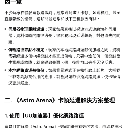
因一覽
不少玩家在體驗這款遊戲時，經常遇到畫面卡頓、延遲標紅、甚至
直接斷線的情況，這類問題通常和以下三種原因有關：
伺服器物理距離過遠
：玩家如果直接以裸連方式連線海外伺服
器，資料傳輸的路徑過長，很容易出現延遲飆高、封包遺失的問
題。
傳輸路徑節點不穩定
：玩家的本地網路與遊戲伺服器之間，資料
需要經過多個中繼節點才能完成傳輸，只要中途任何一個節點發
生壅塞或故障，就會導致畫面卡頓、技能放出去半天沒反應。
本地網路資源被搶佔
：如果背景程式正在執行線上影片、大檔案
下載等高頻寬佔用的應用，就會與遊戲爭搶網路資源，使卡頓情
況更加嚴重。
二. 《Astro Arena》卡頓延遲解決方案整理
1. 使用【
UU加速器
】優化網路路徑
這是目前解決《Astro Arena》卡頓問題最有效的方法。由網易推出