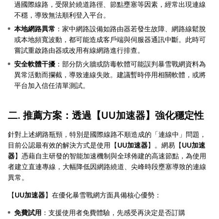
過國際線路，受限於繞道路徑、節點壅塞等因素，經常出現連線
不穩，導致無法順利登入平台。
本地網路異常
：家中網路設備如路由器若發生故障、網路線鬆脫
或本地頻寬波動，都可能造成客戶端與伺服器通訊中斷。此時可
嘗試重啟路由器或改用有線網路進行排查。
安全軟體干擾
：部分防火牆或防毒軟體可能誤判暴雪戰網資料為
異常活動而攔截，導致連線失敗。建議暫時停用相關軟體，或將
平台加入信任清單測試。
二. 推薦方案：透過【
UU加速器
】強化穩定性
針對上述網路瓶頸，特別是國際線路不順造成的「連線中」問題，
目前公認最有效的解決方式是使用【
UU加速器
】。網易【
UU加速
器
】憑藉自主研發的智能加速機制與全球佈建的高速節點，為使用
者建立直連專線，大幅降低因網路繞道、尖峰時段壅塞導致的連線
異常。
【
UU加速器
】在優化暴雪戰網方面具備核心優勢：
免費試用
：支援使用者免費體驗，先感受再決定是否訂購