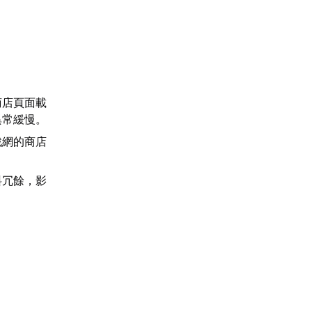
商店頁面載
異常緩慢。
戰網的商店
料冗餘，影