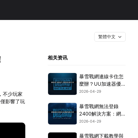
繁體中文
！
相关资讯
暴雪戰網連線卡住怎
麼辦？UU加速器優
化教學大公開！
2026-04-29
，不少玩家
不僅影響了玩
暴雪戰網無法登錄
2400解決方案：網
絡優化與故障排除詳
2026-04-29
解！
暴雪戰網下載教學與