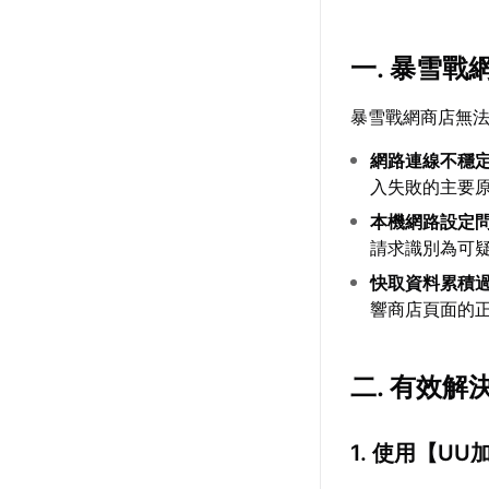
一. 暴雪
暴雪戰網商店無
網路連線不穩
入失敗的主要
本機網路設定
請求識別為可
快取資料累積
響商店頁面的
二. 有效解
1. 使用【
UU