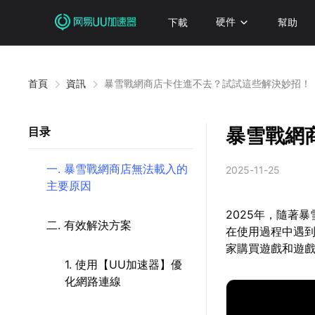
下載
硬件
幫助
首頁
資訊
暴雪戰網商店卡住進不去？試試這些解決妙招！
暴雪戰網
目录
一. 暴雪戰網商店無法載入的
2025-11-25
主要原因
2025年，隨著
二. 有效解決方案
在使用過程中遇
家購買遊戲和遊
1. 使用【UU加速器】優
化網路連線