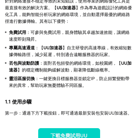
針對網絡連接不穩定導致的未知錯誤，使用專業的網絡優化工具是
最直接有效的解決方案。【
UU加速器
】作為專為遊戲設計的網絡優
化工具，能夠智能分析玩家的網絡環境，並自動選擇最優的網絡路
徑進行數據傳輸。其有以下優勢：
免費試用
：可參與免費試用，親身體驗其卓越加速效能，讓網絡
速度即刻飛昇。
專屬高速通道
：【
UU加速器
】自主研發的高速專線，有效縮短數
據傳輸路徑，減少延遲，特別適合遠離服務器的玩家。
丟包與波動防護
：面對丟包頻發的網絡環境，如校園網，【
UU加
速器
】的穩定機制能夠緩解波動，顯著降低斷線概率。
靈活區服切換
：一鍵更換目標服務器並鎖定IP，防止頻繁變動帶
來的異常，幫助玩家無憂體驗不同區服。
1.1 使用步驟
第一步：通過下方下載按鈕，即可通過最新安裝包安裝UU加速器。
下載免費試用UU