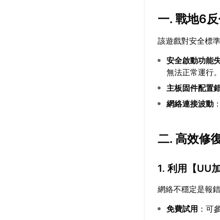
一. 戰地
該遊戲對安全標
安全啟動功能
無法正常運行
主板固件配置
網絡連接波動
二. 高效
1. 利用【
UU
網絡不穩定是報
免費試用
：可