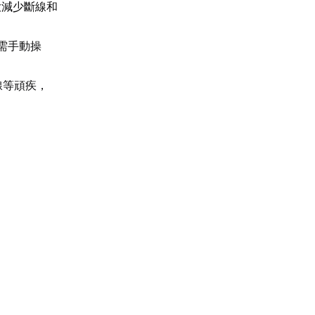
大減少斷線和
需手動操
線等頑疾，