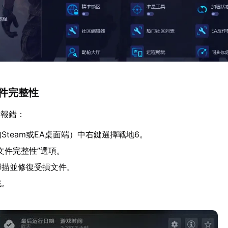
文件完整性
發報錯：
Steam或EA桌面端）中右鍵選擇戰地6。
文件完整性”選項。
掃描並修復受損文件。
戲。