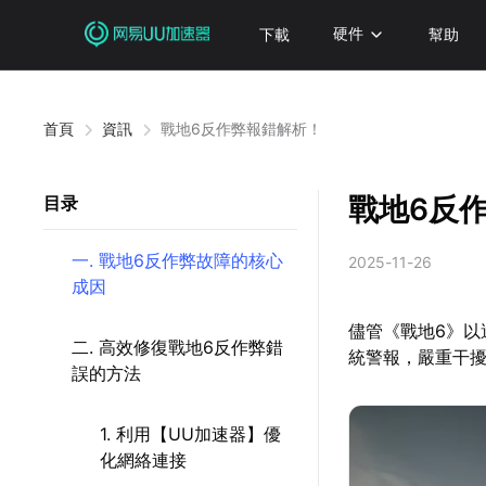
下載
硬件
幫助
首頁
資訊
戰地6反作弊報錯解析！
戰地6反
目录
一. 戰地6反作弊故障的核心
2025-11-26
成因
儘管《戰地6》
二. 高效修復戰地6反作弊錯
統警報，嚴重干
誤的方法
1. 利用【UU加速器】優
化網絡連接