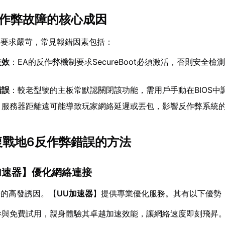
6反作弊故障的核心成因
準要求嚴苛，常見報錯因素包括：
失效
：EA的反作弊機制要求SecureBoot必須激活，否則安全檢
。
錯誤
：較老型號的主板常默認關閉該功能，需用戶手動在BIOS中
：服務器距離遠可能導致玩家網絡延遲或丟包，影響反作弊系統
修復戰地6反作弊錯誤的方法
加速器
】優化網絡連接
錯的高發誘因。【
UU加速器
】提供專業優化服務。其有以下優勢
參與免費試用，親身體驗其卓越加速效能，讓網絡速度即刻飛昇