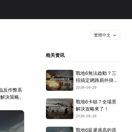
繁體中文
相关资讯
戰地6無法啟動？三
招搞定網路易外掛與
安全設定！
2026-06-29
臨反作弊系
步解決策略。
戰地6卡頓？全場景
解決攻略來了！
2026-06-29
戰地6延遲過高的原