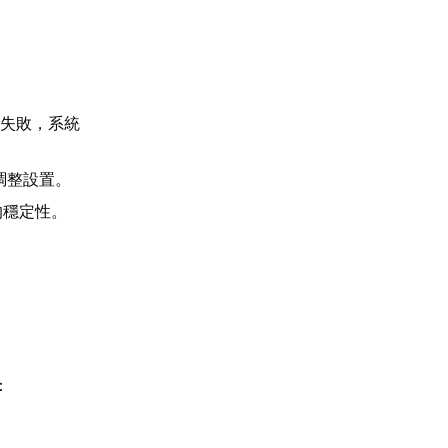
測失敗，系統
調整設置。
的穩定性。
：
。