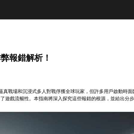
作弊報錯解析！
以逼真戰場和沉浸式多人對戰俘獲全球玩家，但許多用戶啟動時面
擾了遊戲流暢性。本指南將深入探究這些報錯的根源，並給出分