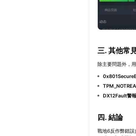
三. 其他
除主要問題外，
0x801Secur
TPM_NOTRE
DX12Fault警
四. 結論
戰地6反作弊錯誤