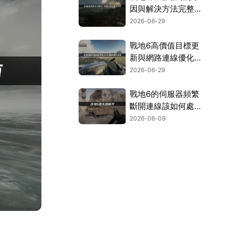
因與解決方法完整解
析！
2026-06-29
戰地6高價值目標更
新與網路連線優化攻
略！
2026-06-29
戰地6的伺服器頻繁
斷開連線該如何處
理？三個方法讓你徹
2026-06-09
底擺脫連線中斷的困
擾！