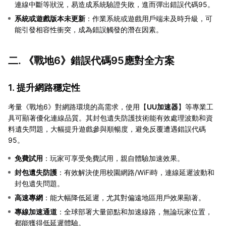
連線中斷等狀況，易造成系統驗證失敗，進而彈出錯誤代碼95。
系統或遊戲版本未更新
：作業系統或遊戲用戶端未及時升級，可
能引發相容性衝突，成為錯誤觸發的潛在因素。
二. 《戰地6》錯誤代碼95應對全方案
1. 提升網路穩定性
考量《戰地6》對網路環境的高需求，使用【
UU加速器
】等專業工
具可顯著優化連線品質。其封包遺失防護技術能有效處理波動和資
料遺失問題，大幅提升遊戲參與順暢度，避免反覆遭遇錯誤代碼
95。
免費試用
：玩家可享受免費試用，親自體驗加速效果。
封包遺失防護
：有效解決使用校園網路/WiFi時，連線延遲波動和
封包遺失問題。
高速專網
：能大幅降低延遲，尤其對偏遠地區用戶效果顯著。
專線加速通道
：全球部署大量節點和加速線路，無論玩家位置，
都能獲得低延遲體驗。