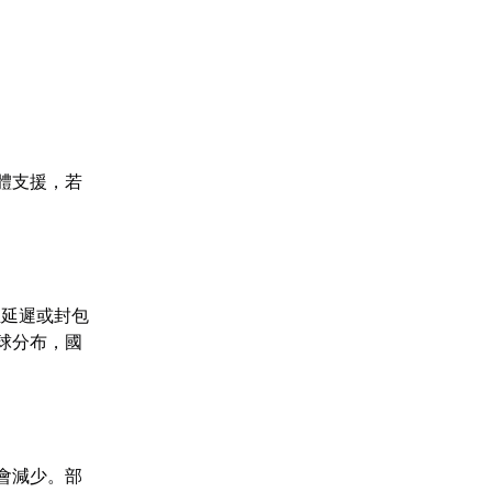
體支援，若
生延遲或封包
球分布，國
會減少。部