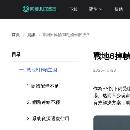
下載
硬件
幫助
首頁
資訊
戰地6掉幀問題如何解決？
戰地6掉
目录
一. 戰地6掉幀主因
2025-10-28
1. 硬體配備不足
作為EA旗下備受
場。然而不少玩
2. 網路連線不穩
有效解決方案，
3. 系統資源過度佔用