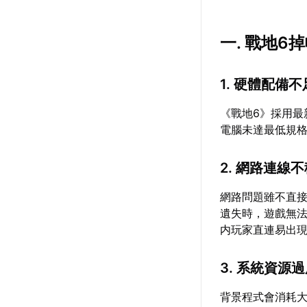
一. 戰地6
1. 硬體配備不
《戰地6》採用
電腦未達最低規
2. 網路連線
網路問題雖不直
遺失時，遊戲無
内玩家直連易出
3. 系統資源
背景程式會消耗