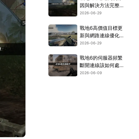
因與解決方法完整解
析！
2026-06-29
戰地6高價值目標更
新與網路連線優化攻
略！
2026-06-29
戰地6的伺服器頻繁
斷開連線該如何處
理？三個方法讓你徹
2026-06-09
底擺脫連線中斷的困
擾！