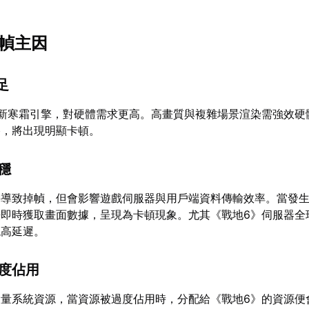
掉幀主因
足
最新寒霜引擎，對硬體需求更高。高畫質與複雜場景渲染需強效硬
格，將出現明顯卡頓。
不穩
接導致掉幀，但會影響遊戲伺服器與用戶端資料傳輸效率。當發
法即時獲取畫面數據，呈現為卡頓現象。尤其《戰地6》伺服器全
現高延遲。
過度佔用
大量系統資源，當資源被過度佔用時，分配給《戰地6》的資源便