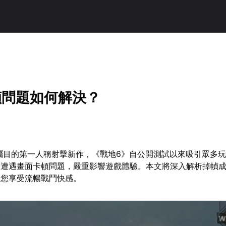
幀問題如何解決？
矚目的第一人稱射擊新作，《戰地6》自公開測試以來吸引眾多
家遭遇畫面卡頓問題，嚴重影響遊戲體驗。本文將深入解析掉幀
助您享受流暢戰鬥快感。