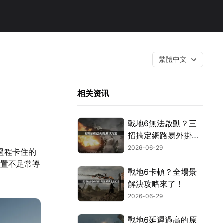
繁體中文
相关资讯
戰地6無法啟動？三
招搞定網路易外掛與
安全設定！
2026-06-29
入過程卡住的
配置不足常導
戰地6卡頓？全場景
解決攻略來了！
2026-06-29
戰地6延遲過高的原