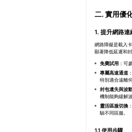
二. 實用優
1. 提升網路
網路障礙是載入
顯著降低延遲和
免費試用
：可
專屬高速通道
特別適合遠離
封包遺失與波
機制能夠緩解
靈活區服切換
驗不同區服。
1.1 使用步驟