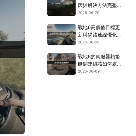
因與解決方法完整解
析！
2026-06-29
戰地6高價值目標更
新與網路連線優化攻
略！
2026-06-29
戰地6的伺服器頻繁
斷開連線該如何處
理？三個方法讓你徹
2026-06-09
底擺脫連線中斷的困
擾！