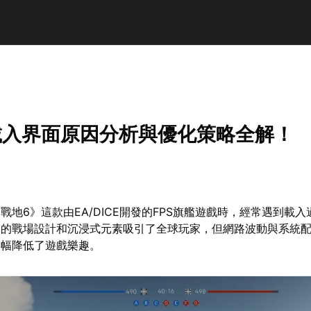
載入界面原因分析與優化策略全解！
戰地6》這款由EA/DICE開發的FPS旗艦遊戲時，經常遇到載
闊的戰場設計和沉浸式元素吸引了全球玩家，但網路波動與系統
大幅降低了遊戲樂趣。