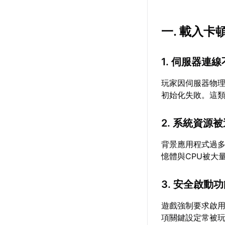
一. 載入卡
1. 伺服器連
玩家因伺服器物
初始化失敗。這類
2. 系統資源
背景應用程式過
憶體與CPU被大
3. 安全啟動
遊戲強制要求啟
項關鍵設定常被