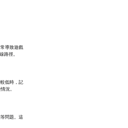
斷常導致遊戲
連線路徑。
置較低時，記
種情況。
戲等問題。這