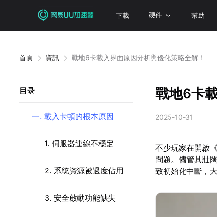
下載
硬件
幫助
首頁
資訊
戰地6卡載入界面原因分析與優化策略全解！
戰地6卡
目录
一. 載入卡頓的根本原因
2025-10-31
1. 伺服器連線不穩定
不少玩家在開啟《
問題。儘管其壯
2. 系統資源被過度佔用
致初始化中斷，
3. 安全啟動功能缺失