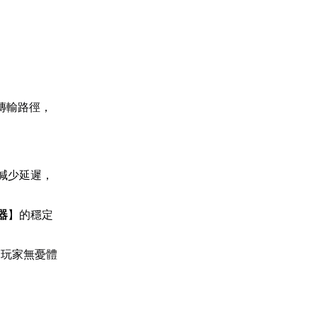
傳輸路徑，
。
減少延遲，
器
】的穩定
助玩家無憂體