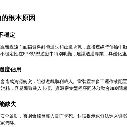
頓的根本原因
線不穩定
理距離過遠而面臨資料封包遺失和延遲挑戰，直接連線時傳輸中
不穩定性在FPS類型遊戲中特別明顯，建議透過專業工具優化
被過度佔用
多會造成資源衝突，阻礙遊戲順利載入。當裝置在多工運作或配
量消耗，容易導致載入卡頓。資源密集型程序同時啟動會加劇這
功能缺失
用安全啟動，否則會觸發載入畫面卡死、錯誤提示或無法進入遊
玩家忽略。