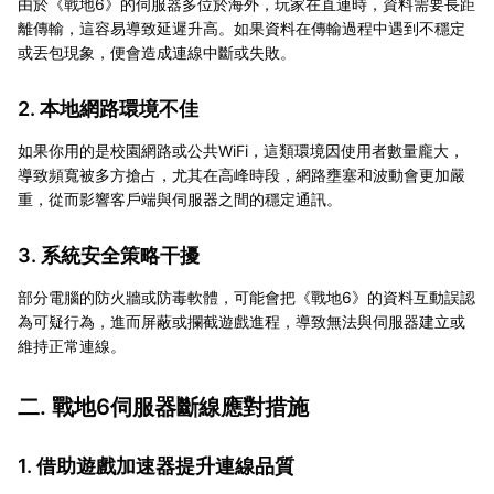
由於《戰地6》的伺服器多位於海外，玩家在直連時，資料需要長距
離傳輸，這容易導致延遲升高。如果資料在傳輸過程中遇到不穩定
或丟包現象，便會造成連線中斷或失敗。
2. 本地網路環境不佳
如果你用的是校園網路或公共WiFi，這類環境因使用者數量龐大，
導致頻寬被多方搶占，尤其在高峰時段，網路壅塞和波動會更加嚴
重，從而影響客戶端與伺服器之間的穩定通訊。
3. 系統安全策略干擾
部分電腦的防火牆或防毒軟體，可能會把《戰地6》的資料互動誤認
為可疑行為，進而屏蔽或攔截遊戲進程，導致無法與伺服器建立或
維持正常連線。
二. 戰地6伺服器斷線應對措施
1. 借助遊戲加速器提升連線品質