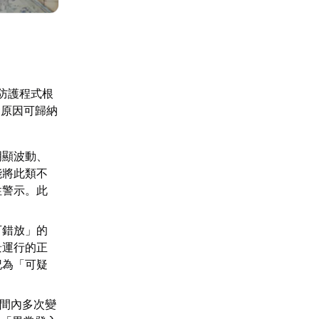
防護程式根
發原因可歸納
明顯波動、
能將此類不
性警示。此
可錯放」的
景運行的正
記為「可疑
時間內多次變