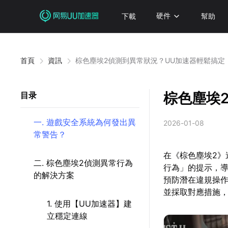
下載
硬件
幫助
首頁
資訊
棕色塵埃2偵測到異常狀況？UU加速器輕鬆搞定
棕色塵埃
目录
一. 遊戲安全系統為何發出異
2026-01-08
常警告？
在《棕色塵埃2
二. 棕色塵埃2偵測異常行為
行為」的提示，
的解決方案
預防潛在違規操
並採取對應措施
1. 使用【UU加速器】建
立穩定連線