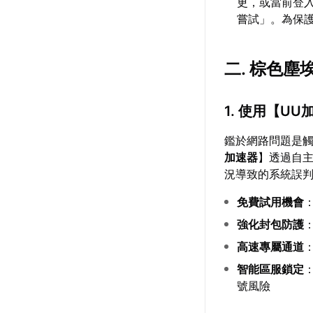
更，或當前登
嘗試」。為保
二. 棕色
1. 使用【
UU
鑑於網路問題是
加速器
】透過自
況導致的系統誤
免費試用機會
強化封包防護
高速專屬通道
智能區服鎖定
號風險