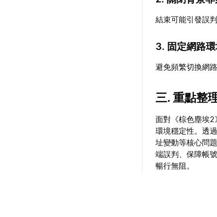
結束可能引發誤
3. 固定網路
避免頻繁切換網路
三. 重點整
面對《棕色塵埃
環境穩定性。透
址變動等核心問
端誤判、保障帳
暢行無阻。