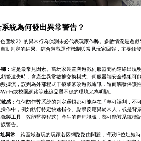
安全系統為何發出異常警告？
棕色塵埃2》的異常行為偵測未必代表玩家作弊。多數情況是遊戲
式自動判定的結果。綜合遊戲運作機制與常見玩家回報，主要觸
不穩
：這是最常見因素。當玩家裝置與遊戲伺服器間的連線出現
包頻繁遺失時，會產生異常數據交換模式。伺服器端安全模組可
的數據流，誤判為外部程式干擾或篡改遊戲通訊，進而觸發保護
Wi-Fi或校園網路等連線品質不穩的環境尤為明顯。
度敏感
：任何防作弊系統的判定邏輯都可能存在「寧可誤判，不
規操作中，例如執行特定快速指令、點擊反應異於常人，或是背
幕錄製工具、效能監控程式）產生的進程訊號，都可能被系統標
錯誤警告。
位址異常
：跨區域遊玩的玩家若因網路路由問題，導致IP位址短