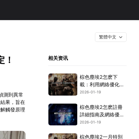
繁體中文
定！
相关资讯
棕色塵埃2怎麽下
載：利用網絡優化工
具輕松解決！
2026-01-19
偵測到異常
的結果，旨在
棕色塵埃2怎麽註冊
理解觸發原理
詳細指南及網絡優化
技巧！
2026-01-19
棕色塵埃2一月特別