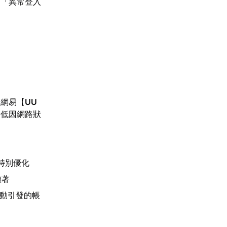
為「異常登入
。網易【
UU
降低因網路狀
特別優化
顯著
變動引發的帳