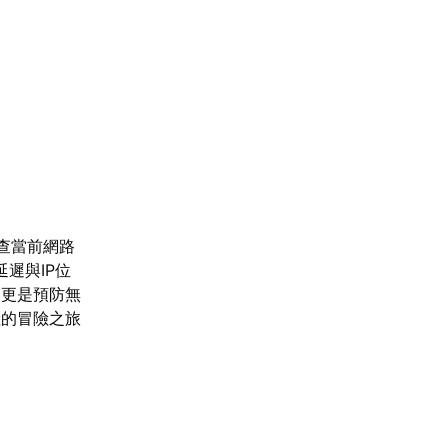
查當前網路
遲與IP位
，更是預防無
陸的冒險之旅