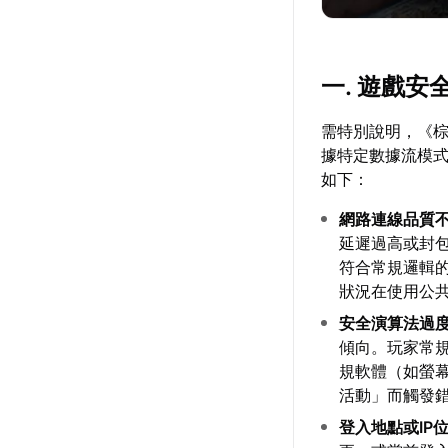
一. 遊戲
需特別說明，《
據特定數據流模
如下：
網路連線品質
延遲過高或封
符合常規邏輯
狀況在使用公共
安全演算法過
傾向。玩家常
規軟體（如螢
活動」而觸發
登入地點或IP